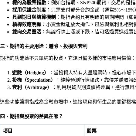
標的為股票指數
：例如台指期、S&P500期貨，交易的是
採用保證金制度
：只需支付部分合約金額（通常5%～15
具到期日與結算機制
：期指合約具有明確的到期時間（如
槓桿效應明顯
：小資金就能放大操作，風險與獲利也相對
雙向交易靈活
：無論行情上漲或下跌，皆可透過買進或賣
三、期指的主要用途：避險、投機與套利
期指的功能遠不只單純的投資，它還具備多樣的市場應用價值：
避險（Hedging）
：當投資人持有大量股票時，擔心市場
投機（Speculation）
：純粹預測行情漲跌，靠價差賺取報
套利（Arbitrage）
：利用現貨與期貨價格差異，進行無風
這些功能讓期指成為金融市場中，連接現貨與衍生品的關鍵橋樑
四、期指與股票的差異在哪？
項目
股票