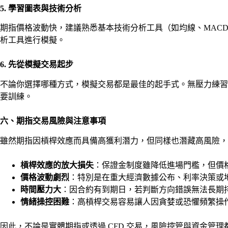
5. 學習圖表與技術分析
期指價格波動快，建議熟悉基本技術分析工具（如均線、MAC
析工具進行模擬。
6. 先從模擬交易起步
不論你選擇哪種方式，模擬交易都是最佳的起手式。無壓力練習
要訓練。
六、期指交易風險與注意事項
雖然期指因槓桿效應而具備高獲利潛力，但同樣也潛藏高風險，
槓桿效應的放大損失
：保證金制度雖降低進場門檻，但價
價格波動劇烈
：特別是在重大經濟數據公布、利率決策或
時間壓力大
：因合約有到期日，若判斷方向錯誤無法長期
情緒操控困難
：高槓桿交易容易讓人因貪婪或恐懼頻繁操
因此，不論是實體期指或透過 CFD 交易，風險控管與資金管