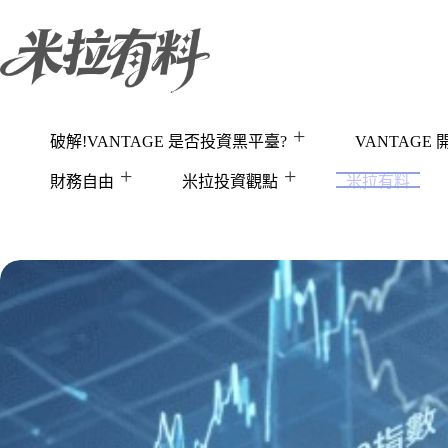
跳
至
主
要
內
容
破解!VANTAGE 是否投資黑平臺?
VANTAGE
財務自由
米拉投資觀點
米拉有料