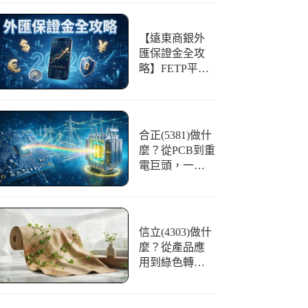
【遠東商銀外
匯保證金全攻
略】FETP平台
好用嗎？開戶
條件、交易與
風險一篇看懂
合正(5381)做什
麼？從PCB到重
電巨頭，一文
看懂「光譜」
的華麗轉身
信立(4303)做什
麼？從產品應
用到綠色轉
型，合成皮領
航者全解析