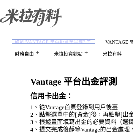
跳
至
主
要
內
容
破解!VANTAGE 是否投資黑平臺?
VANTAGE
財務自由
米拉投資觀點
米拉有料
Vantage 平台出金評測
信用卡出金：
1、從Vantage首頁登錄到用戶後臺
2、點擊選單中的[資金]後，再點擊[出金
3、根據畫面填寫出金的必要資料（選
4、提交完成後靜等Vantage的出金