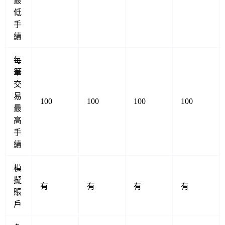
最
低
手
續
每
筆
交
易
100
100
100
100
最
高
手
續
模
擬
有
有
有
有
賬
戶