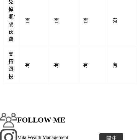
免
掉
期/
否
否
否
有
隔
夜
費
支
持
有
有
有
有
跟
投
FOLLOW ME
Mila Wealth Management
關注