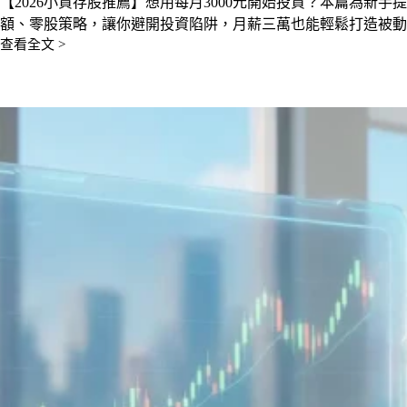
【2026小資存股推薦】想用每月3000元開始投資？本篇為新手
額、零股策略，讓你避開投資陷阱，月薪三萬也能輕鬆打造被動
查看全文 >
小
資
存
股
推
薦：
2026
新
手
5
檔
ETF
教
學，
月
薪
三
萬
也
能