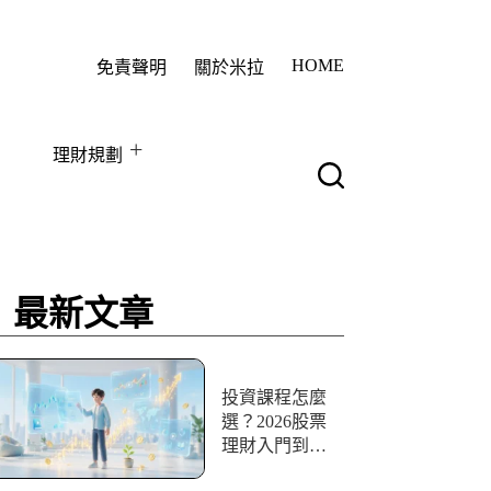
HOME
免責聲明
關於米拉
理財規劃
最新文章
投資課程怎麼
選？2026股票
理財入門到實
戰10+資源評比