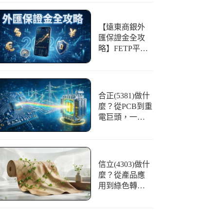
【遠東商銀外
匯保證金全攻
略】FETP平台
好用嗎？開戶
條件、交易與
風險一篇看懂
合正(5381)做什
麼？從PCB到重
電巨頭，一文
看懂「光譜」
的華麗轉身
信立(4303)做什
麼？從產品應
用到綠色轉
型，合成皮領
航者全解析