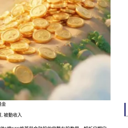
桶金
資
,
被動收入