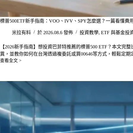
標普500ETF新手指南：VOO、IVV、SPY怎麼選？一篇看懂
米拉有料
於 2026.08.6 發佈
投資教學
,
ETF 與基金投
【2026新手指南】想投資巴菲特推薦的標普500 ETF？本文完整
異，並教你如何在台灣透過複委託或買00646等方式，輕鬆定期定
查看全文 >
標
普
500ETF
新
手
指
南：
VOO、
IVV、
SPY
怎
麼