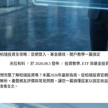
柏瑞投資全攻略：官網登入、基金績效、開戶教學一篇搞定
米拉有料
於 2026.08.5 發佈
投資教學
,
ETF 與基金投
想完整了解柏瑞投資嗎？本篇2026年最新指南，從柏瑞投資官
解析。彙整網友評價與常見問題，讓您一篇搞懂這家以固定收益
查看全文 >
柏
瑞
投
資