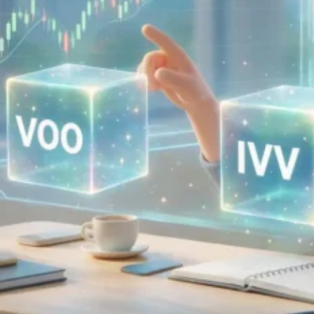
滾
出
第
一
桶
金