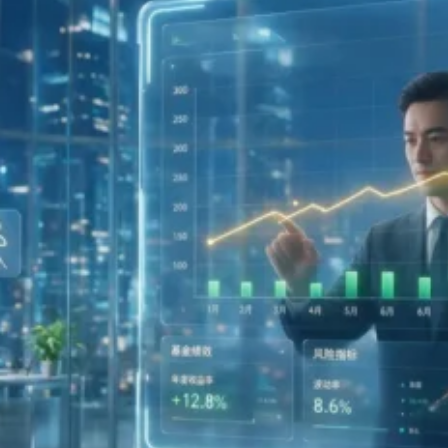
選？
一
篇
看
懂
費
用
與
績
效
差
異