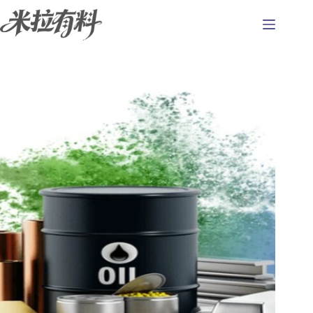
跳
至
主
要
內
容