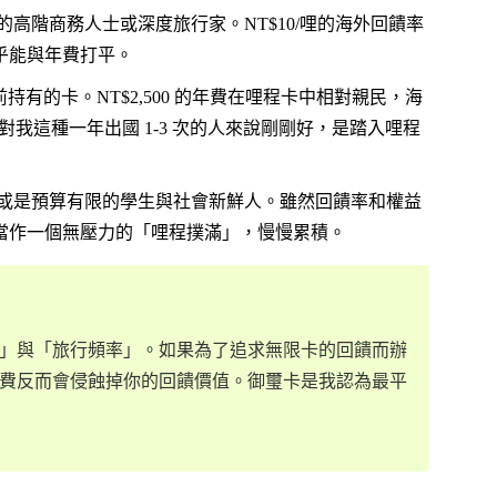
的高階商務人士或深度旅行家。NT$10/哩的海外回饋率
幾乎能與年費打平。
持有的卡。NT$2,500 的年費在哩程卡中相對親民，海
室對我這種一年出國 1-3 次的人來說剛剛好，是踏入哩程
或是預算有限的學生與社會新鮮人。雖然回饋率和權益
當作一個無壓力的「哩程撲滿」，慢慢累積。
」與「旅行頻率」。如果為了追求無限卡的回饋而辦
費反而會侵蝕掉你的回饋價值。御璽卡是我認為最平