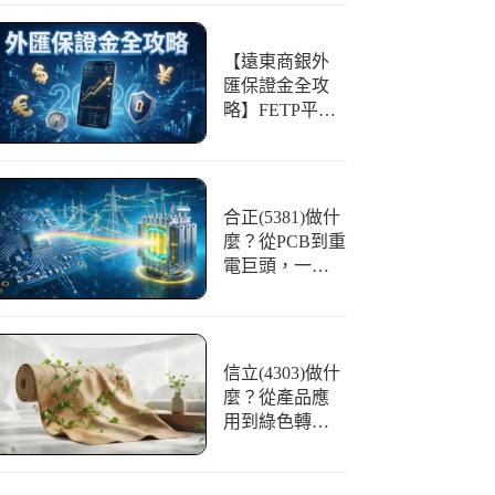
【遠東商銀外
匯保證金全攻
略】FETP平台
好用嗎？開戶
條件、交易與
風險一篇看懂
合正(5381)做什
麼？從PCB到重
電巨頭，一文
看懂「光譜」
的華麗轉身
信立(4303)做什
麼？從產品應
用到綠色轉
型，合成皮領
航者全解析