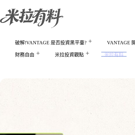
跳
至
主
要
內
容
破解!VANTAGE 是否投資黑平臺?
VANTAGE
財務自由
米拉投資觀點
米拉有料