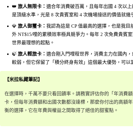
👑
旅人無限卡：
適合年消費破百萬，且每年出國 4 次以上
是頂級水準，光是 8 次貴賓室和 4 次機場接送的價值就
💎
旅人御璽卡：
我認為這是 CP 值最高的選擇，也是我目前
外 NT$15/哩的累積效率極具競爭力。每年 2 次免費貴賓
世界最理想的起點。
🍃
旅人輕旅卡：
適合剛入門哩程世界，消費主力在國內，
較弱，但它保留了「積分終身有效」這個最大優勢，可以
【米拉私藏筆記】
在選擇時，千萬不要只看回饋率。請務實評估你的「年消費額
卡，但每年消費額和出國次數都沒達標，那麼你付出的高額年
衡的選擇，它在年費與權益之間取得了絕佳的甜蜜點。