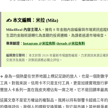
✍️ 本文編輯：米拉 (Mila)
Mila4Real 內容主理人
。擁有 8 年金融內容編審與市場資訊追
生澀的金融術語轉化為直觀的投資邏輯，為讀者過濾市場噪音。
專業驗證：
Instagram @米拉有料
threads @米拉有料
編輯責任聲明：
本文針對 2026 年最新市場趨勢編寫，力求資訊來源正
交易涉及風險，決策前請務必獨立評估。
✈️ 身為一個熱愛在世界地圖上標記足跡的旅人，也是一個對數
工具。對我來說，信用卡不只是支付工具，更是加速實現旅行夢
豐旅人卡系列一直在我皮夾裡佔有一席之地。它不是回饋率最高
這篇文章不是官方權益的複製品。我將以持有御璽卡超過三年的
的價值評估、我個人的哩程兌換策略，到它與市場上其他競爭者