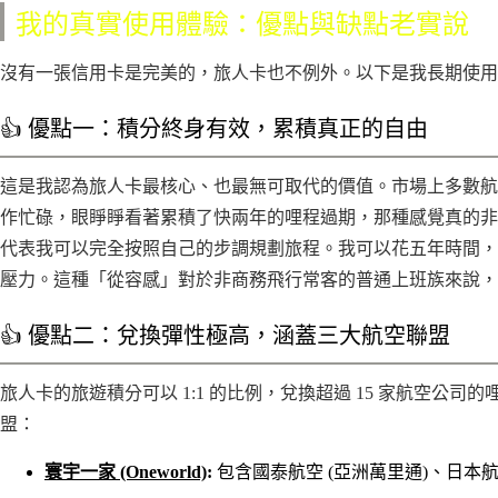
我的真實使用體驗：優點與缺點老實說
沒有一張信用卡是完美的，旅人卡也不例外。以下是我長期使用
👍 優點一：積分終身有效，累積真正的自由
這是我認為旅人卡最核心、也最無可取代的價值。市場上多數航空
作忙碌，眼睜睜看著累積了快兩年的哩程過期，那種感覺真的非
代表我可以完全按照自己的步調規劃旅程。我可以花五年時間，
壓力。這種「從容感」對於非商務飛行常客的普通上班族來說，
👍 優點二：兌換彈性極高，涵蓋三大航空聯盟
旅人卡的旅遊積分可以 1:1 的比例，兌換超過 15 家航空公
盟：
寰宇一家 (Oneworld)
:
包含國泰航空 (亞洲萬里通)、日本