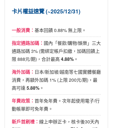
卡片權益速覽 (~2025/12/31)
一般消費：
基本回饋 0.88% 無上限。
指定通路加碼：
國內「餐飲/購物/娛樂」三大
通路加碼 3% (需綁定帳戶扣繳，加碼回饋上
限 888元/期)，合計最高
4.88%
。
海外加碼：
日本/新加坡/越南等七國實體餐廳
消費，再額外加碼 1% (上限 200元/期)，最
高可達
5.88%
。
年費政策：
首年免年費。次年起使用電子/行
動帳單即可免年費。
新戶首刷禮：
線上申辦正卡，核卡後30天內