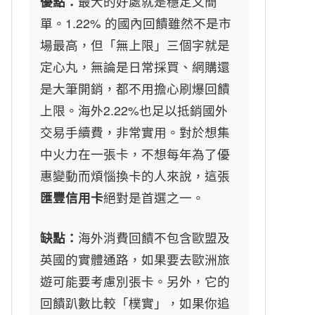
優點：
最大的好處就是穩定又簡
單。1.22% 的國內回饋雖然不是市
場最高，但「無上限」三個字就是
定心丸，無論是日常採買、網購還
是大筆開銷，都不用擔心刷爆回饋
上限。海外2.22%也足以抵銷國外
交易手續費，非常實用。對於想集
中火力在一張卡，不想每年為了優
惠變動而煩惱換卡的人來說，這張
匯豐信用卡
絕對是首選之一。
缺點：
海外消費回饋不包含歐盟及
英國的實體通路，如果要去歐洲旅
遊可能要考慮別張卡。另外，它的
回饋趴數比較「樸實」，如果你追