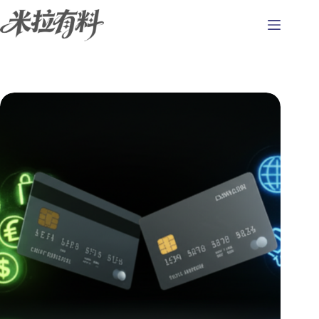
跳
至
主
要
內
容