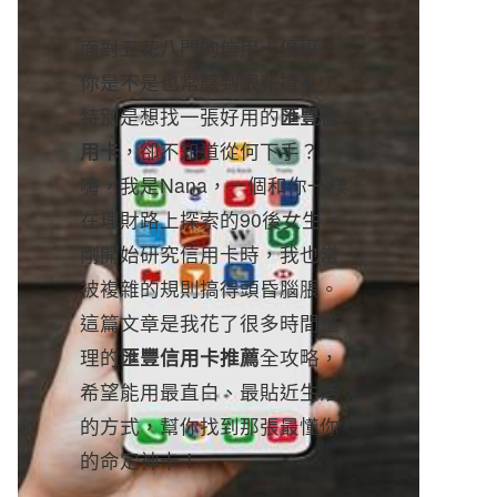
面對五花八門的信用卡優惠，
你是不是也常感到眼花撩亂，
特別是想找一張好用的
匯豐信
用卡
，卻不知道從何下手？
嗨，我是Nana，一個和你一樣
在理財路上探索的90後女生。
剛開始研究信用卡時，我也常
被複雜的規則搞得頭昏腦脹。
這篇文章是我花了很多時間整
理的
匯豐信用卡推薦
全攻略，
希望能用最直白、最貼近生活
的方式，幫你找到那張最懂你
的命定神卡！