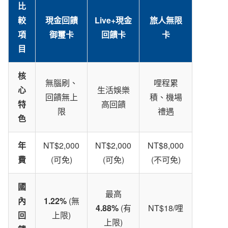
比
較
現金回饋
Live+現金
旅人無限
項
御璽卡
回饋卡
卡
目
核
無腦刷、
哩程累
心
生活娛樂
回饋無上
積、機場
特
高回饋
限
禮遇
色
年
NT$2,000
NT$2,000
NT$8,000
費
(可免)
(可免)
(不可免)
國
最高
內
1.22%
(無
4.88%
(有
NT$18/哩
回
上限)
上限)