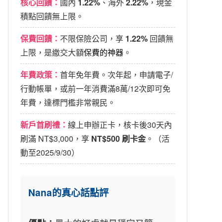
核心回饋：
國內
1.22%
、海外
2.22%
，現金
積點回饋無上限。
保費回饋：
不限保險公司，享
1.22%
回饋無
上限，是繳交大額
保費的神器
。
年費政策：
首年免年費。次年起，申請電子/
行動帳單，或前一年消費滿8萬/12次即可免
年費，達標門檻非常親民。
新戶首刷禮：
線上申辦正卡，核卡後30天內
刷滿 NT$3,000，享
NT$500 刷卡金
。（活
動至2025/9/30）
Nana的真心話點評