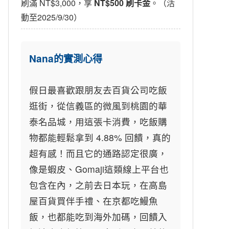
刷滿 NT$3,000，享
NT$500 刷卡金
。（活
動至2025/9/30）
Nana的實測心得
假日最喜歡跟朋友去百貨公司吃飯
逛街，從信義區的微風到桃園的華
泰名品城，用這張卡消費，吃飯購
物都能輕鬆拿到 4.88% 回饋，真的
超有感！而且它的通路認定很廣，
像是蝦皮、Gomaji這類線上平台也
包含在內，之前去日本玩，在高島
屋百貨買伴手禮、在京都吃鰻魚
飯，也都能吃到海外加碼，回饋入