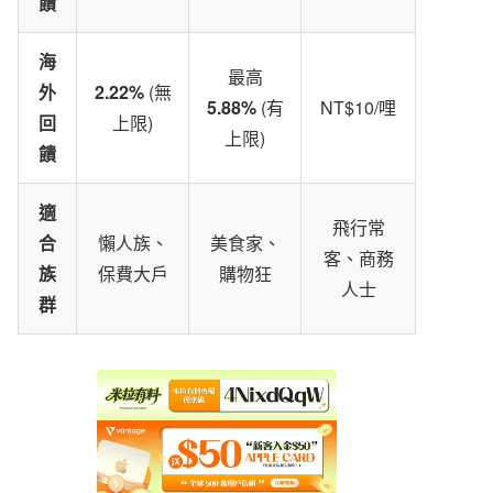
饋
海
最高
外
2.22%
(無
5.88%
(有
NT$10/哩
回
上限)
上限)
饋
適
飛行常
合
懶人族、
美食家、
客、商務
族
保費大戶
購物狂
人士
群