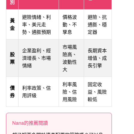
別
避險情緒、利
價格波
避險、抗
黃
率、美元走
動、不
通膨、穩
金
勢、通膨預期
孳息
定器
市場風
企業盈利、經
長期資本
股
險高、
濟增長、市場
增值、成
票
波動性
情緒
長引擎
大
利率風
固定收
債
利率政策、信
險、信
益、風險
券
用評級
用風險
較低
Nana的推薦閱讀