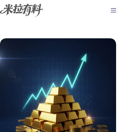
跳
至
主
要
內
容