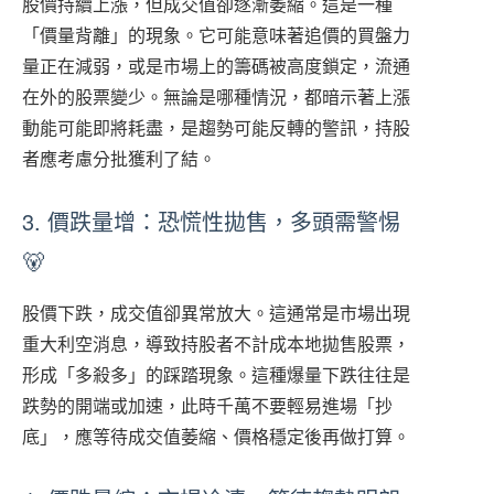
股價持續上漲，但成交值卻逐漸萎縮。這是一種
「價量背離」的現象。它可能意味著追價的買盤力
量正在減弱，或是市場上的籌碼被高度鎖定，流通
在外的股票變少。無論是哪種情況，都暗示著上漲
動能可能即將耗盡，是趨勢可能反轉的警訊，持股
者應考慮分批獲利了結。
3. 價跌量增：恐慌性拋售，多頭需警惕
🐻
股價下跌，成交值卻異常放大。這通常是市場出現
重大利空消息，導致持股者不計成本地拋售股票，
形成「多殺多」的踩踏現象。這種爆量下跌往往是
跌勢的開端或加速，此時千萬不要輕易進場「抄
底」，應等待成交值萎縮、價格穩定後再做打算。