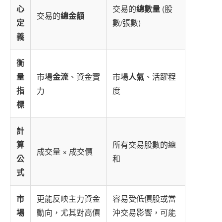
心
交易的
總數量
(股
交易的
總金額
定
數/張數)
義
衡
量
市場
金流
、資金實
市場
人氣
、活躍程
指
力
度
標
計
算
所有交易股數的總
成交量 × 成交價
公
和
式
市
更能反映主力資金
容易受低價股或當
場
動向，尤其對高價
沖交易影響，可能