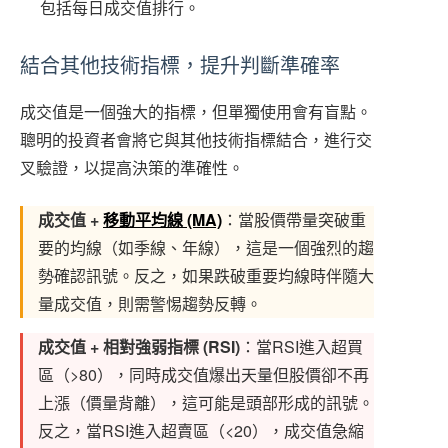
包括每日成交值排行。
結合其他技術指標，提升判斷準確率
成交值是一個強大的指標，但單獨使用會有盲點。
聰明的投資者會將它與其他技術指標結合，進行交
叉驗證，以提高決策的準確性。
成交值 +
移動平均線 (MA)
：當股價帶量突破重
要的均線（如季線、年線），這是一個強烈的趨
勢確認訊號。反之，如果跌破重要均線時伴隨大
量成交值，則需警惕趨勢反轉。
成交值 + 相對強弱指標 (RSI)
：當RSI進入超買
區（>80），同時成交值爆出天量但股價卻不再
上漲（價量背離），這可能是頭部形成的訊號。
反之，當RSI進入超賣區（<20），成交值急縮