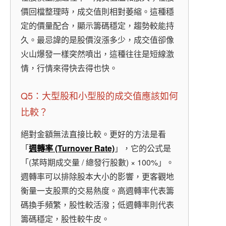
價回檔整理時，成交值則相對萎縮。這種穩
定的價量配合，顯示籌碼穩定，趨勢較能持
久。最忌諱的是股價沒漲多少，成交值卻像
火山爆發一樣突然噴出，這種往往是短線激
情，行情來得快去得也快。
Q5：大型股和小型股的成交值應該如何
比較？
絕對金額無法直接比較。更好的方法是看
「
週轉率 (Turnover Rate)
」，它的公式是
「(某時期成交量 / 總發行股數) × 100%」。
週轉率可以排除股本大小的影響，更客觀地
衡量一支股票的交易熱度。高週轉率代表籌
碼換手頻繁，股性較活潑；低週轉率則代表
籌碼穩定，股性較牛皮。