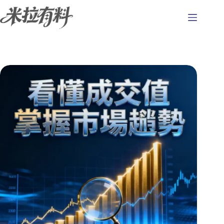
跳
至
主
要
內
容