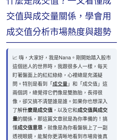
什麼是成交值？一文看懂成
交值與成交量關係，學會用
成交值分析市場熱度與趨勢
📈 嗨，大家好，我是Nana。剛開始踏入股市
這個迷人的世界時，我跟很多人一樣，每天
盯著盤面上的紅紅綠綠，心裡總是充滿疑
問。特別是看到「
成交量
」和「成交值」這
兩個詞，總覺得它們像是雙胞胎，長得很
像，卻又搞不清楚誰是誰。如果你也想深入
了解
什麼是成交值
，以及它和
成交值與成交
量
的關係，那這篇文章就是為你準備的！搞
懂
成交值意思
，就像是為你看盤裝上了一副
透視眼鏡，能幫你更清晰地看到市場背後真