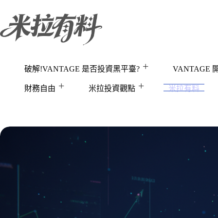
跳
至
主
要
內
容
破解!VANTAGE 是否投資黑平臺?
VANTAGE
財務自由
米拉投資觀點
米拉有料