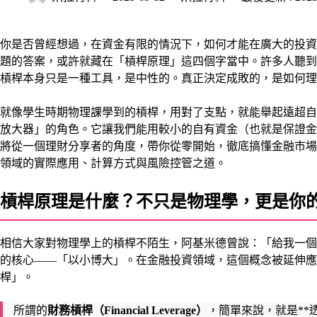
你是否曾經想過，在資金有限的情況下，如何才能在廣大的投資
題的答案，或許就藏在「槓桿原理」這四個字當中。許多人聽到
槓桿本身只是一種工具，是中性的。真正決定成敗的，是如何理
就像學生時期物理課學到的槓桿，用對了支點，就能舉起遠超自
放大器」的角色。它讓我們能用較小的自有資金（也就是保證金）
將從一個理財分享者的角度，帶你從零開始，徹底搞懂金融市場
領域的實際應用、計算方式與風險控管之道。
槓桿原理是什麼？不只是物理學，更是你
相信大家對物理學上的槓桿不陌生，阿基米德曾說：「給我一個
的核心——「以小博大」。在金融投資領域，這個概念被延伸應
桿」。
所謂的
財務槓桿（Financial Leverage）
，簡單來說，就是**