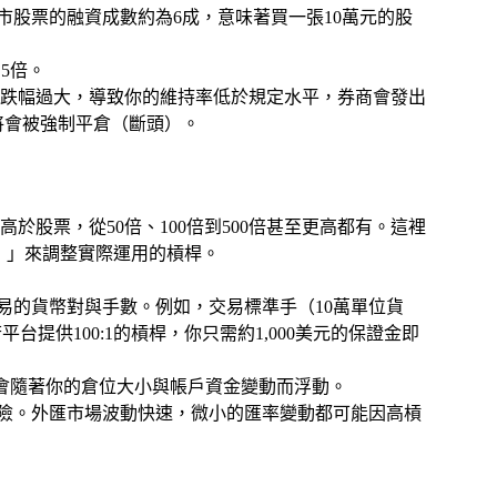
股票的融資成數約為6成，意味著買一張10萬元的股
.5倍。
價跌幅過大，導致你的維持率低於規定水平，券商會發出
否則將會被強制平倉（斷頭）。
股票，從50倍、100倍到500倍甚至更高都有。這裡
）」來調整實際運用的槓桿。
易的貨幣對與手數。例如，交易標準手（10萬單位貨
平台提供100:1的槓桿，你只需約1,000美元的保證金即
倍數會隨著你的倉位大小與帳戶資金變動而浮動。
險。外匯市場波動快速，微小的匯率變動都可能因高槓