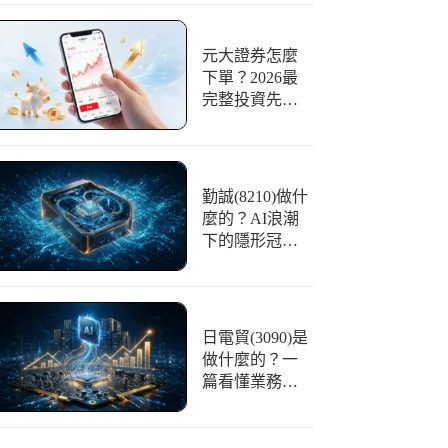
利、未來前景
分析
元大證券怎麼
下單？2026最
完整投資先生
App操作指南，
新手下第一張
單就上手
勤誠(8210)做什
麼的？AI浪潮
下的隱形冠
軍！一文看懂
伺服器機殼的
重要性
日電貿(3090)是
做什麼的？一
篇看懂業務、
AI題材與2026
股價展望