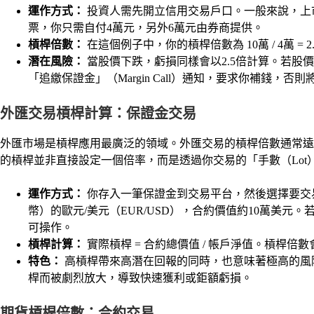
運作方式：
投資人需先開立信用交易戶口。一般來說，上市
票，你只需自付4萬元，另外6萬元由券商提供。
槓桿倍數：
在這個例子中，你的槓桿倍數為 10萬 / 4萬 = 2
潛在風險：
當股價下跌，虧損同樣會以2.5倍計算。若股
「追繳保證金」（Margin Call）通知，要求你補錢，
外匯交易槓桿計算：保證金交易
外匯市場是槓桿應用最廣泛的領域。外匯交易的槓桿倍數通常遠高於
的槓桿並非直接設定一個倍率，而是透過你交易的「手數（Lot
運作方式：
你存入一筆保證金到交易平台，然後選擇要交
幣）的歐元/美元（EUR/USD），合約價值約10萬美元。若
可操作。
槓桿計算：
實際槓桿 = 合約總價值 / 帳戶淨值。槓桿
特色：
高槓桿帶來高潛在回報的同時，也意味著極高的風
桿而被劇烈放大，導致快速獲利或鉅額虧損。
期貨槓桿倍數：合約交易