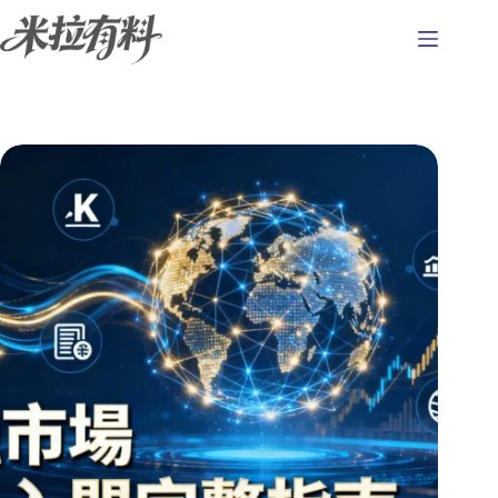
跳
至
主
要
內
容