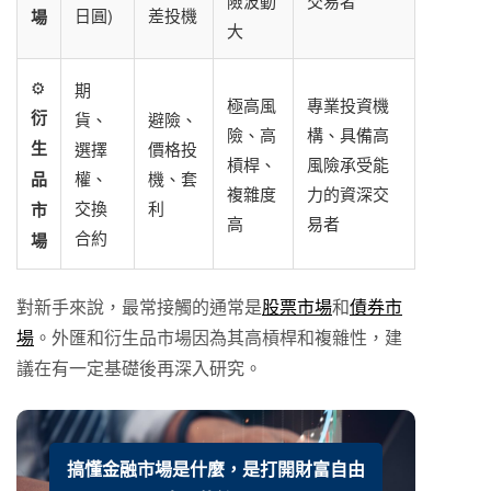
險波動
交易者
日圓)
差投機
場
大
⚙️
期
極高風
專業投資機
衍
貨、
避險、
險、高
構、具備高
生
選擇
價格投
槓桿、
風險承受能
品
權、
機、套
複雜度
力的資深交
交換
利
市
高
易者
合約
場
對新手來說，最常接觸的通常是
股票市場
和
債券市
場
。外匯和衍生品市場因為其高槓桿和複雜性，建
議在有一定基礎後再深入研究。
搞懂金融市場是什麼，是打開財富自由