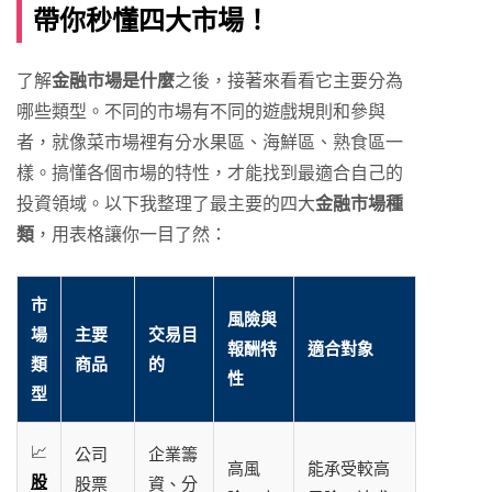
帶你秒懂四大市場！
了解
金融市場是什麼
之後，接著來看看它主要分為
哪些類型。不同的市場有不同的遊戲規則和參與
者，就像菜市場裡有分水果區、海鮮區、熟食區一
樣。搞懂各個市場的特性，才能找到最適合自己的
投資領域。以下我整理了最主要的四大
金融市場種
類
，用表格讓你一目了然：
市
風險與
場
主要
交易目
報酬特
適合對象
類
商品
的
性
型
📈
公司
企業籌
高風
能承受較高
股
股票
資、分