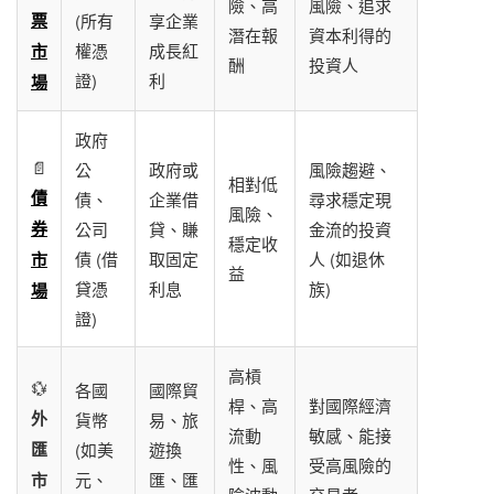
險、高
風險、追求
票
(所有
享企業
潛在報
資本利得的
市
權憑
成長紅
酬
投資人
證)
利
場
政府
📄
公
政府或
風險趨避、
相對低
債
債、
企業借
尋求穩定現
風險、
券
公司
貸、賺
金流的投資
穩定收
市
債 (借
取固定
人 (如退休
益
貸憑
利息
族)
場
證)
高槓
💱
各國
國際貿
桿、高
對國際經濟
外
貨幣
易、旅
流動
敏感、能接
匯
(如美
遊換
性、風
受高風險的
市
元、
匯、匯