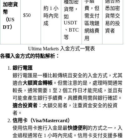
手續
適合熟
種加密
加密貨
約 1 小
費，但
悉加密
貨幣，
幣
$50
時內完
需支付
貨幣交
如
（US
USDT
成
區塊鏈
易的投
DT）
、BTC
網絡費
資者
等
用
Ultima Markets 入金方式一覽表
各種入金方式的特點解析：
銀行電匯
銀行電匯是一種比較傳統且安全的入金方式，尤其
適合
大額資金轉帳
。但需注意的是，處理時間通常
較長，通常需要 1 至 2 個工作日才能完成，並且有
可能會產生銀行手續費，具體費用需與銀行確認。
適合投資者
：大額交易者，注重資金安全的投資
者。
信用卡（Visa/Mastercard）
使用信用卡進行入金是最
快捷便利
的方式之一，入
金過程通常在 1 小時內完成。信用卡支付支援多種