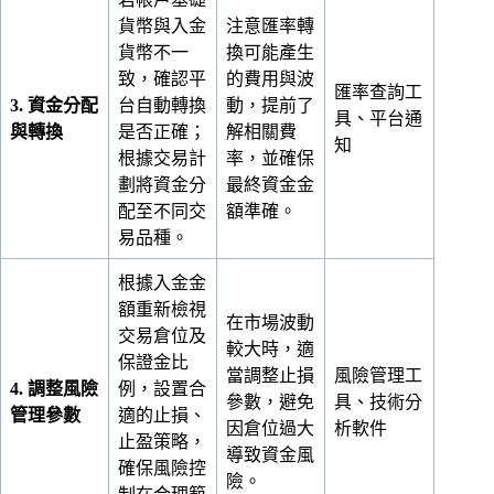
貨幣與入金
注意匯率轉
貨幣不一
換可能產生
致，確認平
的費用與波
匯率查詢工
3. 資金分配
台自動轉換
動，提前了
具、平台通
與轉換
是否正確；
解相關費
知
根據交易計
率，並確保
劃將資金分
最終資金金
配至不同交
額準確。
易品種。
根據入金金
額重新檢視
在市場波動
交易倉位及
較大時，適
保證金比
當調整止損
風險管理工
4. 調整風險
例，設置合
參數，避免
具、技術分
管理參數
適的止損、
因倉位過大
析軟件
止盈策略，
導致資金風
確保風險控
險。