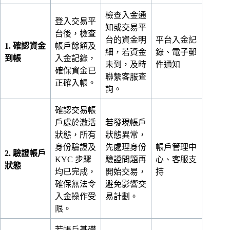
檢查入金通
登入交易平
知或交易平
台後，檢查
台的資金明
平台入金記
1. 確認資金
帳戶餘額及
細，若資金
錄、電子郵
到帳
入金記錄，
未到，及時
件通知
確保資金已
聯繫客服查
正確入帳。
詢。
確認交易帳
戶處於激活
若發現帳戶
狀態，所有
狀態異常，
身份驗證及
先處理身份
帳戶管理中
2. 驗證帳戶
KYC 步驟
驗證問題再
心、客服支
狀態
均已完成，
開始交易，
持
確保無法令
避免影響交
入金操作受
易計劃。
限。
若帳戶基礎