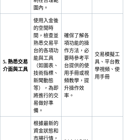
制在合理範
圍內。
使用入金後
的空閒時
間，檢查並
確保了解各
熟悉交易平
項功能的操
台的各項功
作方法，必
交易模擬工
能與工具
要時參考平
5. 熟悉交易
具、平台教
（如圖表、
台提供的使
介面與工具
學視頻、使
技術指標、
用手冊或視
用手冊
新聞動態
頻教學，提
等），為即
升操作效
將進行的交
率。
易做好準
備。
根據最新的
資金狀態和
市場行情，