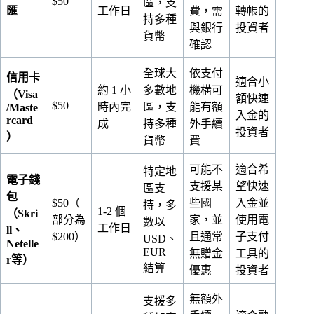
$50
區，支
匯
工作日
費，需
轉帳的
持多種
與銀行
投資者
貨幣
確認
全球大
依支付
信用卡
適合小
約 1 小
多數地
機構可
（Visa
額快速
$50
時內完
區，支
能有額
/Maste
入金的
rcard
成
持多種
外手續
投資者
）
貨幣
費
可能不
適合希
特定地
電子錢
支援某
望快速
區支
包
$50（
些國
入金並
持，多
1-2 個
（Skri
部分為
家，並
使用電
數以
工作日
ll、
$200）
且通常
子支付
USD、
Netelle
EUR
無贈金
工具的
r等）
結算
優惠
投資者
無額外
支援多