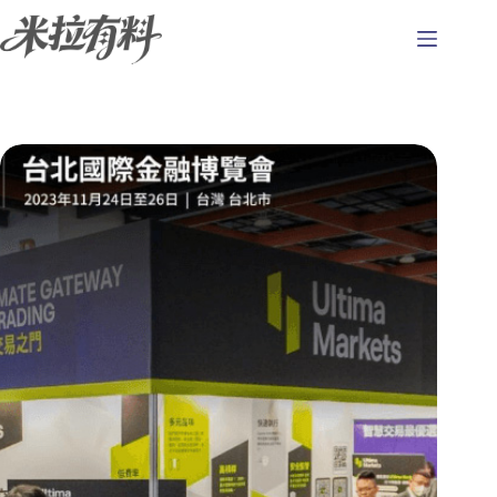
跳
至
主
要
內
容