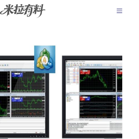
跳
至
主
要
內
容