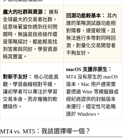
龐大的社群與資源：
擁有
回測功能較基本：
其內
全球最大的交易者社群。
建的策略測試器功能相
這意味著當你遇到任何問
對陽春，速度較慢，且
題時，無論是技術操作還
無法進行多幣對同時回
是策略探討，都能輕易找
測，對量化交易開發者
到答案與同好，學習資源
不夠友好。
極其豐富。
macOS 支援非原生：
對新手友好：
核心功能直
MT4 沒有原生的 macOS
觀，學習曲線相對平緩，
版本，Mac 用戶通常需
讓初學者可以專注於學習
要透過 Wine 等模擬器或
交易本身，而非複雜的軟
經紀商提供的封裝版本
體操作。
來運行，穩定性可能略
遜於 Windows。
MT4 vs. MT5：我該選擇哪一個？