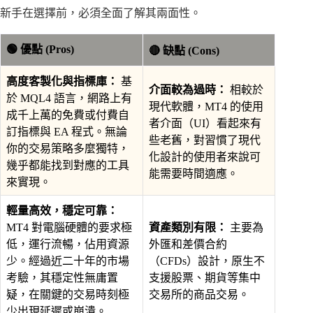
新手在選擇前，必須全面了解其兩面性。
🟢 優點 (Pros)
🔴 缺點 (Cons)
高度客製化與指標庫：
基
介面較為過時：
相較於
於 MQL4 語言，網路上有
現代軟體，MT4 的使用
成千上萬的免費或付費自
者介面（UI）看起來有
訂指標與 EA 程式。無論
些老舊，對習慣了現代
你的交易策略多麼獨特，
化設計的使用者來說可
幾乎都能找到對應的工具
能需要時間適應。
來實現。
輕量高效，穩定可靠：
MT4 對電腦硬體的要求極
資產類別有限：
主要為
低，運行流暢，佔用資源
外匯和差價合約
少。經過近二十年的市場
（CFDs）設計，原生不
考驗，其穩定性無庸置
支援股票、期貨等集中
疑，在關鍵的交易時刻極
交易所的商品交易。
少出現延遲或崩潰。