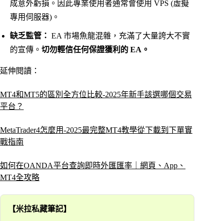
成意外虧損。因此專業使用者通常會使用 VPS (虛擬
專用伺服器)。
缺乏監管：
EA 市場魚龍混雜，充滿了大量誇大不實
的宣傳。
切勿輕信任何保證獲利的 EA。
延伸閱讀：
MT4和MT5的區別全方位比較-2025年新手該選哪個交易
平台？
MetaTrader4怎麼用-2025最完整MT4教學從下載到下單實
戰指南
如何在OANDA平台查詢即時外匯匯率｜網頁、App、
MT4全攻略
【米拉私藏筆記】