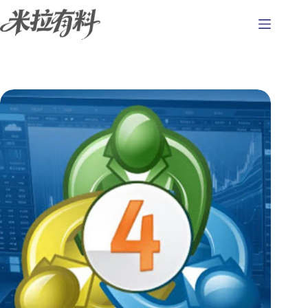
跳
至
主
要
內
容