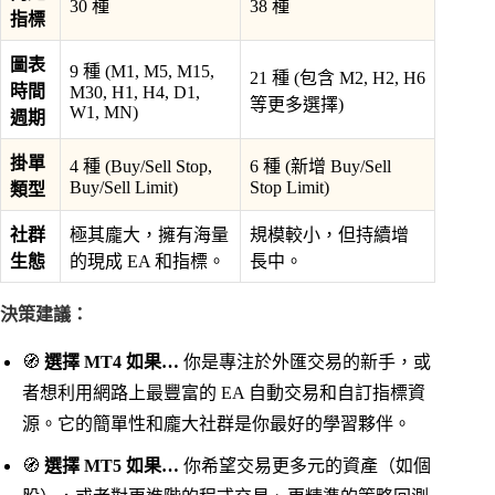
30 種
38 種
指標
圖表
9 種 (M1, M5, M15,
21 種 (包含 M2, H2, H6
時間
M30, H1, H4, D1,
等更多選擇)
W1, MN)
週期
掛單
4 種 (Buy/Sell Stop,
6 種 (新增 Buy/Sell
Buy/Sell Limit)
Stop Limit)
類型
社群
極其龐大，擁有海量
規模較小，但持續增
生態
的現成 EA 和指標。
長中。
決策建議：
🧭
選擇 MT4 如果…
你是專注於外匯交易的新手，或
者想利用網路上最豐富的 EA 自動交易和自訂指標資
源。它的簡單性和龐大社群是你最好的學習夥伴。
🧭
選擇 MT5 如果…
你希望交易更多元的資產（如個