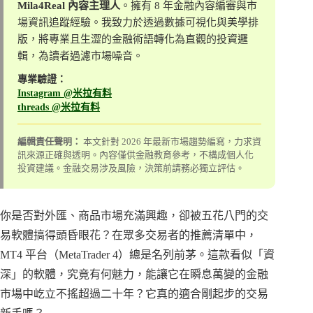
Mila4Real 內容主理人
。擁有 8 年金融內容編審與市
場資訊追蹤經驗。我致力於透過數據可視化與美學排
版，將專業且生澀的金融術語轉化為直觀的投資邏
輯，為讀者過濾市場噪音。
專業驗證：
Instagram @米拉有料
threads @米拉有料
編輯責任聲明：
本文針對 2026 年最新市場趨勢編寫，力求資
訊來源正確與透明。內容僅供金融教育參考，不構成個人化
投資建議。金融交易涉及風險，決策前請務必獨立評估。
你是否對外匯、商品市場充滿興趣，卻被五花八門的交
易軟體搞得頭昏眼花？在眾多交易者的推薦清單中，
MT4 平台（MetaTrader 4）總是名列前茅。這款看似「資
深」的軟體，究竟有何魅力，能讓它在瞬息萬變的金融
市場中屹立不搖超過二十年？它真的適合剛起步的交易