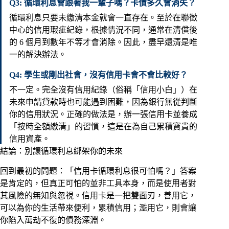
Q3: 循環利息會跟著我一輩子嗎？卡債多久會消失？
循環利息只要未繳清本金就會一直存在。至於在聯徵
中心的信用瑕疵紀錄，根據情況不同，通常在清償後
的 6 個月到數年不等才會消除。因此，盡早還清是唯
一的解決辦法。
Q4: 學生或剛出社會，沒有信用卡會不會比較好？
不一定。完全沒有信用紀錄（俗稱「信用小白」）在
未來申請貸款時也可能遇到困難，因為銀行無從判斷
你的信用狀況。正確的做法是，辦一張信用卡並養成
「按時全額繳清」的習慣，這是在為自己累積寶貴的
信用資產。
結論：別讓循環利息綁架你的未來
回到最初的問題：「信用卡循環利息很可怕嗎？」答案
是肯定的，但真正可怕的並非工具本身，而是使用者對
其風險的無知與忽視。信用卡是一把雙面刃，善用它，
可以為你的生活帶來便利，累積信用；濫用它，則會讓
你陷入萬劫不復的債務深淵。