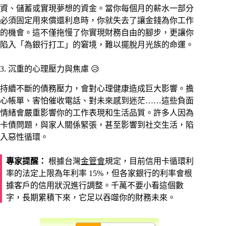
資、儲蓄或實現夢想的資金。當你每個月的薪水一部分
必須固定用來償還利息時，你就失去了讓金錢為你工作
的機會。這不僅拖慢了你實現財務自由的腳步，更讓你
陷入「為銀行打工」的窘境，難以擺脫月光族的命運。
3. 沉重的心理壓力與焦慮 😥
持續不斷的債務壓力，會對心理健康造成巨大影響。擔
心帳單、害怕催收電話、對未來感到迷茫……這些負面
情緒會嚴重影響你的工作表現和生活品質。許多人因為
卡債問題，與家人關係緊張，甚至影響到社交生活，陷
入惡性循環。
專家提醒：
根據台灣
金管會
規定，目前信用卡循環利
率的法定上限為年利率 15%，但各家銀行的利率會根
據客戶的信用狀況進行調整。千萬不要小看這個數
字，長期累積下來，它足以吞噬你的財務未來。