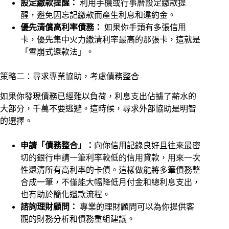
設定繳款提醒：
利用手機或行事曆設定繳款提
醒，避免因忘記繳款而產生利息和違約金。
優先清償高利率債務：
如果你手頭有多張信用
卡，優先集中火力繳清利率最高的那張卡，這就是
「雪崩式還款法」。
策略二：尋求專業協助，考慮債務整合
如果你發現債務已經難以負荷，利息支出佔據了薪水的
大部分，千萬不要逃避。這時候，尋求外部協助是明智
的選擇。
申請「
債務整合
」：
向你信用記錄良好且往來最密
切的銀行申請一筆利率較低的信用貸款，用來一次
性還清所有高利率的卡債。這樣做能將多筆債務整
合成一筆，不僅能大幅降低月付金和總利息支出，
也有助於簡化還款流程。
諮詢理財顧問：
專業的理財顧問可以為你提供客
觀的財務分析和債務重組建議。