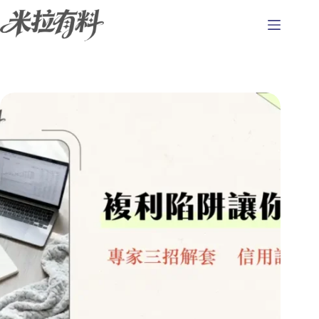
跳
至
主
要
內
容