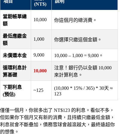
項目
說明
(NT$)
當期帳單總
10,000
你這個月的總消費。
額
最低應繳金
1,000
你選擇只繳這個金額。
額
9,000
未償還本金
10,000 – 1,000 = 9,000。
循環利息計
注意！銀行仍以全額 10,000
10,000
算基礎
來計算利息。
下期利息
(10,000 * 15% / 365) * 30天 ≈
~125
123
(預估)
僅僅一個月，你就多出了 NT$123 的利息。看似不多，
但如果你下個月又有新的消費，且持續只繳最低金額，
利息就會不斷疊加，債務雪球會越滾越大，最終遠超你
的想像。