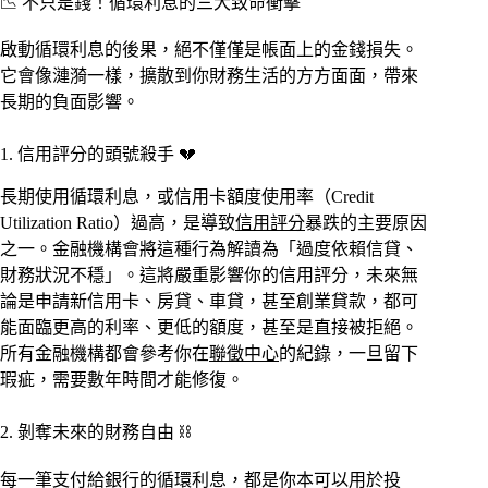
📉 不只是錢！循環利息的三大致命衝擊
啟動循環利息的後果，絕不僅僅是帳面上的金錢損失。
它會像漣漪一樣，擴散到你財務生活的方方面面，帶來
長期的負面影響。
1. 信用評分的頭號殺手 💔
長期使用循環利息，或信用卡額度使用率（Credit
Utilization Ratio）過高，是導致
信用評分
暴跌的主要原因
之一。金融機構會將這種行為解讀為「過度依賴信貸、
財務狀況不穩」。這將嚴重影響你的信用評分，未來無
論是申請新信用卡、房貸、車貸，甚至創業貸款，都可
能面臨更高的利率、更低的額度，甚至是直接被拒絕。
所有金融機構都會參考你在
聯徵中心
的紀錄，一旦留下
瑕疵，需要數年時間才能修復。
2. 剝奪未來的財務自由 ⛓️
每一筆支付給銀行的循環利息，都是你本可以用於投