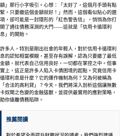
額」那行小字吸引。心想：「太好了，這個月手頭有點
緊，只要繳這個金額就好！」然而，這個看似貼心的選
項，卻可能是一封隱形的「紅色警告信」，悄悄為你打
開了通往債務深淵的大門——這就是「信用卡循環利
息」的開始。
許多人，特別是剛出社會的年輕人，對於信用卡循環利
息的認知相當模糊，甚至存有誤解，認為只要繳了最低
金額，就代表自己信用良好，一切都在掌控之中。但事
實上，這正是許多人陷入卡債困境的起點。究竟信用卡
循環利息是什麼？它的運作機制為何？又為何被稱為
「合法的高利貸」？今天，我們將深入剖析這個讓無數
卡奴聞之色變的金融猛獸，並提供最實用的應對策略，
助你遠離債務陷阱。
推薦閱讀
對於希望全面提升財務狀況的讀者，我們強烈建議