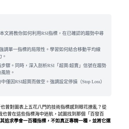
本文將教你如何利用RSI指標，在已確認的趨勢中尋
並強調單一指標的局限性。學習如何結合移動平均線
力。
步驟。同時，深入剖析RSI「超買/超賣」信號在趨勢
勢風險。
因RSI超買而做空。強調設定停損（Stop Loss）
是否也曾對圖表上五花八門的技術指標感到眼花撩亂？從
，我也曾在這些指標海中迷航，試圖找到那個「百發百
其追求學會一百種指標，不如真正專精一種，並將它運