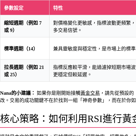
參數設定
特性
縮短週期（例如 7
對價格變化更敏感，指標波動更頻繁，
或 9）
多交易信號。
標準週期（14）
兼具靈敏度與穩定性，是市場上的標準
拉長週期（例如 21
指標反應較平滑，能過濾掉短期市場波
或 25）
更穩定但較延遲。
Nana的小建議：
如果你是剛開始接觸
黃金交易
，請先從預設的
改。交易的成功關鍵不在於找到一組「神奇參數」，而在於你如
核心策略：如何利用RSI進行黃