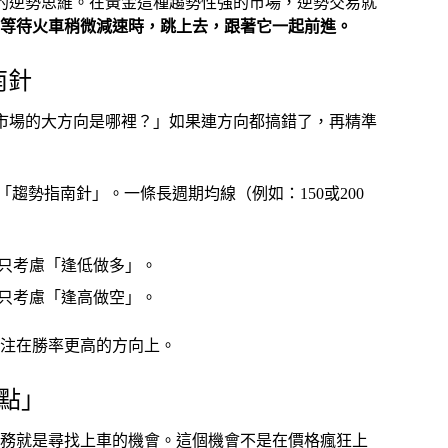
」的逆勢思維。在黃金這種趨勢性強的市場，逆勢交易就
等待火車稍微減速時，跳上去，跟著它一起前進。
南針
在市場的大方向是哪裡？」如果連方向都搞錯了，再精準
為我的「趨勢指南針」。一條長週期均線（例如：150或200
只考慮「逢低做多」。
只考慮「逢高做空」。
注在勝率更高的方向上。
買點」
的任務就是尋找上車的機會。這個機會不是在價格瘋狂上