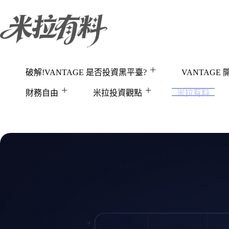
跳
至
主
要
內
容
破解!VANTAGE 是否投資黑平臺?
VANTAGE
財務自由
米拉投資觀點
米拉有料