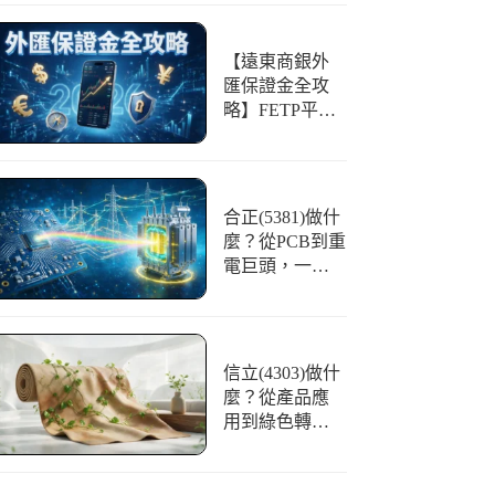
【遠東商銀外
匯保證金全攻
略】FETP平台
好用嗎？開戶
條件、交易與
風險一篇看懂
合正(5381)做什
麼？從PCB到重
電巨頭，一文
看懂「光譜」
的華麗轉身
信立(4303)做什
麼？從產品應
用到綠色轉
型，合成皮領
航者全解析