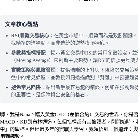
文章核心觀點
RSI順勢交易核心
：在黃金市場中，順勢而為是致勝關鍵。
找精準的進場點，而非傳統的逆勢摸頂猜底。
參數與指標搭配
：揭示黃金交易中RSI的常用參數設定，
（Moving Average）來判斷主要趨勢，讓RSI的信號更具威
實戰策略與風險管理
：提供清晰的上升與下降趨勢交易策略
盤中的常見誤區，並教授如何透過識別「背離」來預警趨
避免常見陷阱
：點出新手最容易犯的錯誤，例如在強勁趨勢中僅
的重要性，是保障資金安全的基石。
嗨，我是Nana。踏入黃金CFD（差價合約）交易的世界，你
MACD、KD到布林通道，每個指標都有其擁護者。剛開始時
中」的聖杯。但經過多年的實戰與學習，我領悟到一個道理：
與
用到極致。