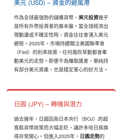
美元 (USD) – 資金的避風港
作為全球最強勢的儲備貨幣，
美元投資
幾乎
是所有外幣投資者的基本盤。當全球經濟出
現動盪或不確定性時，資金往往會湧入美元
避險。2025年，市場持續關注美國聯準會
（Fed）的利率政策，任何風吹草動都會牽
動美元的走勢。即便不為賺取匯差，單純持
有部分美元資產，也是穩定軍心的好方法。
日圓 (JPY) – 轉機與潛力
過去幾年，日圓因為日本央行（BOJ）的超
寬鬆貨幣政策而大幅走貶，讓許多哈日族換
得非常開心。但進入2025年，
日圓走勢
的