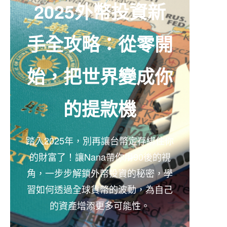
2025外幣投資新
手全攻略：從零開
始，把世界變成你
的提款機
踏入2025年，別再讓台幣定存綁住你
的財富了！讓Nana帶你用90後的視
角，一步步解鎖外幣投資的秘密，學
習如何透過全球貨幣的波動，為自己
的資產增添更多可能性。