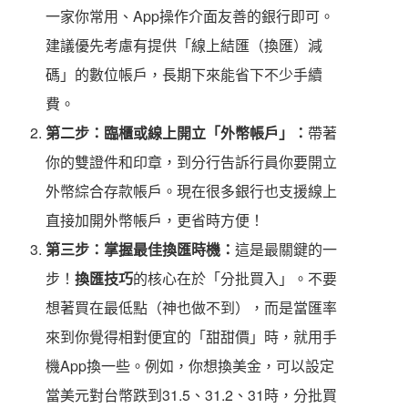
一家你常用、App操作介面友善的銀行即可。
建議優先考慮有提供「線上結匯（換匯）減
碼」的數位帳戶，長期下來能省下不少手續
費。
第二步：臨櫃或線上開立「外幣帳戶」：
帶著
你的雙證件和印章，到分行告訴行員你要開立
外幣綜合存款帳戶。現在很多銀行也支援線上
直接加開外幣帳戶，更省時方便！
第三步：掌握最佳換匯時機：
這是最關鍵的一
步！
換匯技巧
的核心在於「分批買入」。不要
想著買在最低點（神也做不到），而是當匯率
來到你覺得相對便宜的「甜甜價」時，就用手
機App換一些。例如，你想換美金，可以設定
當美元對台幣跌到31.5、31.2、31時，分批買