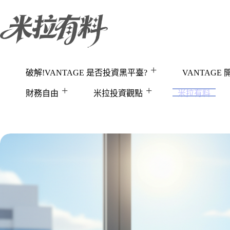
跳
至
主
要
內
容
破解!VANTAGE 是否投資黑平臺?
VANTAGE
財務自由
米拉投資觀點
米拉有料