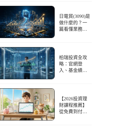
伺服器機殼的
重要性
日電貿(3090)是
做什麼的？一
篇看懂業務、
AI題材與2026
股價展望
柏瑞投資全攻
略：官網登
入、基金績
效、開戶教學
一篇搞定
【2026投資理
財課程推薦】
從免費到付
費，10堂新手
入門到進階的
線上線下課程