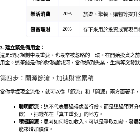
20%
樂活消費
旅遊、聚餐、購物等提升
20%
儲蓄理財
存下來用於投資或實現目
3. 建立
緊急備用金
：
這是理財規劃中最重要、也最常被忽略的一環。在開始投資之前
用金。這筆錢是你的財務護城河，當你遇到失業、生病等突發狀
第四步：開源節流，加速財富累積
當你掌握現金流後，就可以從「節流」和「開源」兩方面著手，
聰明節流：
這不代表要過得像苦行僧。而是透過預算分
飲），把錢花在「真正重要」的地方。
積極開源：
思考如何增加收入。可以是爭取加薪、發展
能來增加價值。