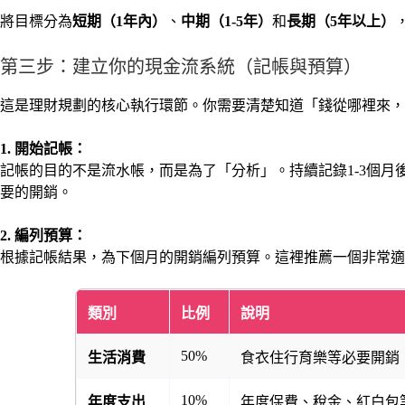
將目標分為
短期（1年內）
、
中期（1-5年）
和
長期（5年以上）
第三步：建立你的現金流系統（記帳與預算）
這是理財規劃的核心執行環節。你需要清楚知道「錢從哪裡來，
1. 開始記帳：
記帳的目的不是流水帳，而是為了「分析」。持續記錄1-3個
要的開銷。
2. 編列預算：
根據記帳結果，為下個月的開銷編列預算。這裡推薦一個非常適
類別
比例
說明
50%
生活消費
食衣住行育樂等必要開銷
10%
年度支出
年度保費、稅金、紅白包