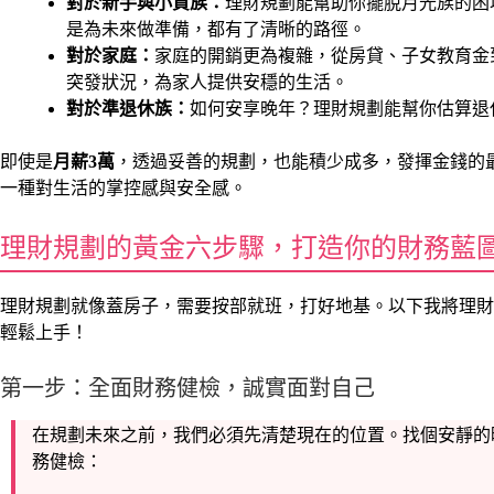
對於新手與小資族：
理財規劃能幫助你擺脫月光族的困
是為未來做準備，都有了清晰的路徑。
對於家庭：
家庭的開銷更為複雜，從房貸、子女教育金
突發狀況，為家人提供安穩的生活。
對於準退休族：
如何安享晚年？理財規劃能幫你估算退
即使是
月薪3萬
，透過妥善的規劃，也能積少成多，發揮金錢的
一種對生活的掌控感與安全感。
理財規劃的黃金六步驟，打造你的財務藍
理財規劃就像蓋房子，需要按部就班，打好地基。以下我將理財
輕鬆上手！
第一步：全面財務健檢，誠實面對自己
在規劃未來之前，我們必須先清楚現在的位置。找個安靜的時
務健檢：