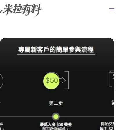
跳
至
主
要
內
容