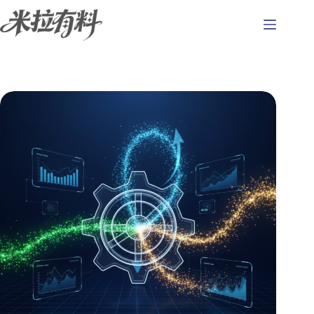
跳
至
主
要
內
容