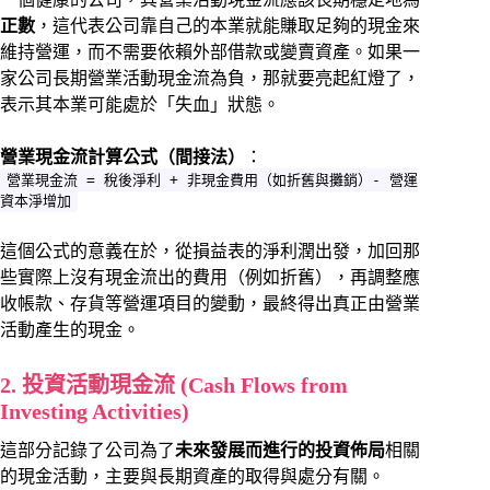
正數
，這代表公司靠自己的本業就能賺取足夠的現金來
維持營運，而不需要依賴外部借款或變賣資產。如果一
家公司長期營業活動現金流為負，那就要亮起紅燈了，
表示其本業可能處於「失血」狀態。
營業現金流計算公式（間接法）
：
營業現金流 = 稅後淨利 + 非現金費用（如折舊與攤銷）- 營運
資本淨增加
這個公式的意義在於，從損益表的淨利潤出發，加回那
些實際上沒有現金流出的費用（例如折舊），再調整應
收帳款、存貨等營運項目的變動，最終得出真正由營業
活動產生的現金。
2. 投資活動現金流 (Cash Flows from
Investing Activities)
這部分記錄了公司為了
未來發展而進行的投資佈局
相關
的現金活動，主要與長期資產的取得與處分有關。