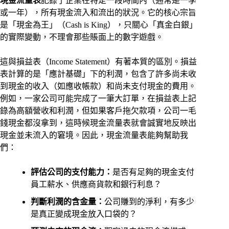
現金流量表
記錄了企業在特定一段時間內（通常是一季
或一年），所有現金流入和流出的狀況。它的核心宗旨
是「現金為王」（Cash is King），只關心「真金白銀」
的實際變動，不理會那些賬面上的數字遊戲。
這與損益表（Income Statement）有著本質的區別。損益
表計算的是「應計基礎」下的利潤，包含了許多尚未收
到現金的收入（如應收帳款）和尚未支付現金的費用。
例如，一家公司可能完成了一筆大訂單，在損益表上記
錄為高額營收和利潤，但如果客戶拖欠款項，公司一毛
錢現金都沒拿到，這時候現金流量表就會誠實地反映出
現金並未流入的窘境。因此，現金流量表能夠幫助我
們：
評估公司的支付能力：
是否有足夠的現金支付
員工薪水、供應商貨款和銀行利息？
判斷利潤的含金量：
公司賺到的淨利，有多少
是真正變成現金放入口袋的？