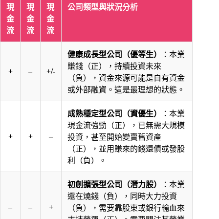
現
現
現
公司類型與狀況分析
金
金
金
流
流
流
健康成長型公司（優等生）
：本業
賺錢（正），持續投資未來
+
–
+/-
（負），資金來源可能是自有資金
或外部融資。這是最理想的狀態。
成熟穩定型公司（資優生）
：本業
現金流強勁（正），已無需大規模
+
+
–
投資，甚至開始變賣舊資產
（正），並用賺來的錢還債或發股
利（負）。
初創擴張型公司（潛力股）
：本業
還在燒錢（負），同時大力投資
–
–
+
（負），需要靠股東或銀行輸血來