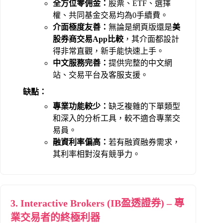
全方位零佣金：
股票、ETF、選擇
權、共同基金交易均為0手續費。
介面極度友善：
無論是網頁版還是
美
股券商交易App比較
，其介面都設計
得非常直觀，新手能快速上手。
中文服務完善：
提供完整的中文網
站、交易平台及客服支援。
缺點：
專業功能較少：
缺乏複雜的下單類型
和深入的分析工具，較不適合專業交
易員。
融資利率偏高：
若有融資融券需求，
其利率相對沒有競爭力。
3. Interactive Brokers (IB盈透證券) – 專
業交易者的終極利器