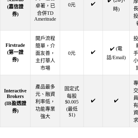
✔️ (24小
✔️
0元
卓著，已
(嘉信證
時)
合併TD
券)
Ameritrade
開戶流程
Firstrade
簡單，介
✔️ (電
✔️
(第一證
面友善，
0元
話/Email)
券)
主打華人
市場
產品最多
固定式
Interactive
元、融資
每股
Brokers
✔️
✔️
利率低，
$0.005
(IB盈透證
功能專業
(最低
券)
$1)
強大