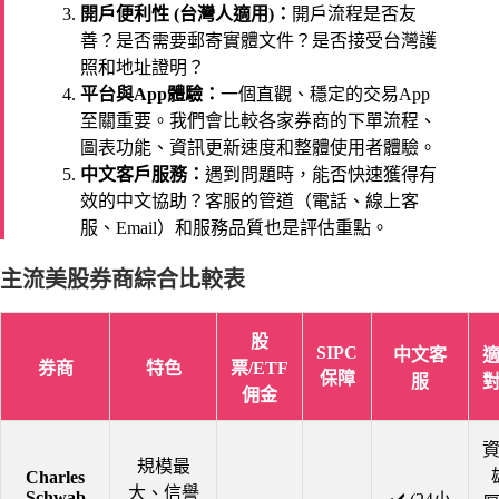
開戶便利性 (台灣人適用)：
開戶流程是否友
善？是否需要郵寄實體文件？是否接受台灣護
照和地址證明？
平台與App體驗：
一個直觀、穩定的交易App
至關重要。我們會比較各家券商的下單流程、
圖表功能、資訊更新速度和整體使用者體驗。
中文客戶服務：
遇到問題時，能否快速獲得有
效的中文協助？客服的管道（電話、線上客
服、Email）和服務品質也是評估重點。
主流美股券商綜合比較表
股
SIPC
中文客
券商
特色
票/ETF
保障
服
佣金
規模最
Charles
大、信譽
Schwab