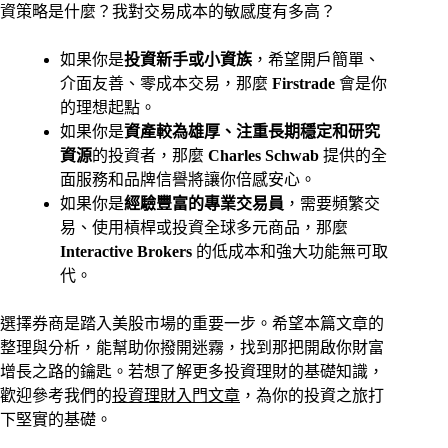
資策略是什麼？我對交易成本的敏感度有多高？
如果你是
投資新手或小資族
，希望開戶簡單、
介面友善、零成本交易，那麼
Firstrade
會是你
的理想起點。
如果你是
資產較為雄厚、注重長期穩定和研究
資源
的投資者，那麼
Charles Schwab
提供的全
面服務和品牌信譽將讓你倍感安心。
如果你是
經驗豐富的專業交易員
，需要頻繁交
易、使用槓桿或投資全球多元商品，那麼
Interactive Brokers
的低成本和強大功能無可取
代。
選擇券商是踏入美股市場的重要一步。希望本篇文章的
整理與分析，能幫助你撥開迷霧，找到那把開啟你財富
增長之路的鑰匙。若想了解更多投資理財的基礎知識，
歡迎參考我們的
投資理財入門文章
，為你的投資之旅打
下堅實的基礎。