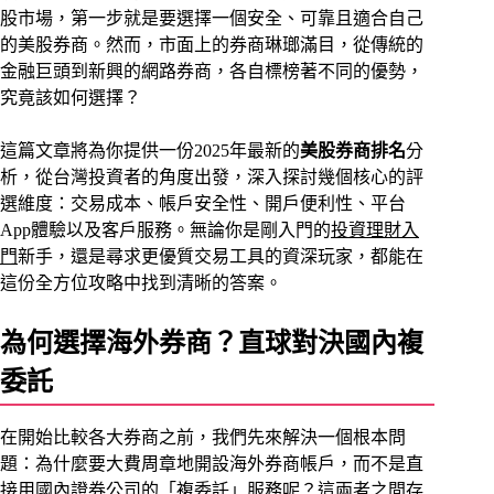
股市場，第一步就是要選擇一個安全、可靠且適合自己
的美股券商。然而，市面上的券商琳瑯滿目，從傳統的
金融巨頭到新興的網路券商，各自標榜著不同的優勢，
究竟該如何選擇？
這篇文章將為你提供一份2025年最新的
美股券商排名
分
析，從台灣投資者的角度出發，深入探討幾個核心的評
選維度：交易成本、帳戶安全性、開戶便利性、平台
App體驗以及客戶服務。無論你是剛入門的
投資理財入
門
新手，還是尋求更優質交易工具的資深玩家，都能在
這份全方位攻略中找到清晰的答案。
為何選擇海外券商？直球對決國內複
委託
在開始比較各大券商之前，我們先來解決一個根本問
題：為什麼要大費周章地開設海外券商帳戶，而不是直
接用國內證券公司的「複委託」服務呢？這兩者之間存