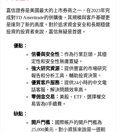
嘉信證券是美國最大的上市券商之一，在2023年完
成對TD Ameritrade的併購後，其規模與客戶基礎更
是達到了新的高度。對於追求資金安全和長期穩健
投資的投資者來說，嘉信無疑是首選。
優點：
信譽與安全性：
作為行業巨頭，其穩
定性和安全性無庸置疑。
強大研究資源：
提供豐富的市場研究
報告和分析工具，輔助投資決策。
優質客戶服務：
提供24小時的中文電
話客服，解決問題效率高。
零佣金交易：
美股、ETF、選擇權交
易皆為0手續費。
缺點：
開戶門檻：
國際帳戶的開戶門檻為
25,000美元，對小資族來說是一道較