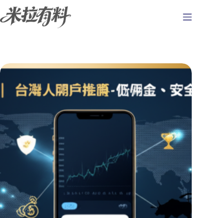
跳
至
主
要
內
容