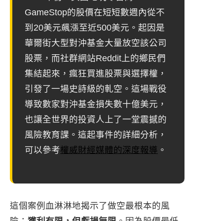
GameStop的股價在短短數週內從不
到20美元飆漲至近500美元。起因是
華爾街大型對沖基金大量放空該公司
股票，而社群網站Reddit上的鄉民們
集結起來，瘋狂買進股票與選擇權，
引發了一場史詩級的軋空。這場戰役
導致數家對沖基金損失數十億美元，
也讓全世界的投資人上了一堂震撼的
風險教育課。這起事件的詳細分析，
可以參考
權威財經媒體的深度報導
。
這個案例血淋淋地揭示了做空最根本的風
險：
獲利有限，但虧損無限
。因為股價最低