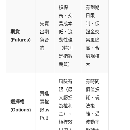
槓桿
有到期
高、交
日限
先賣
易成本
制、保
期貨
出期
低、流
證金交
(Futures)
貨合
動性佳
易風險
約
（特別
高、合
是指數
約規模
期貨）
大
風險有
有時間
限（最
價值損
買進
大虧損
耗、玩
選擇權
賣權
為權利
法複
(Options)
(Buy
金）、
雜、受
Put)
槓桿效
波動率