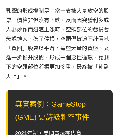
軋空
的形成機制是：當一支被大量放空的股
票，價格非但沒有下跌，反而因突發利多或
人為炒作而迅速上漲時，空頭部位的虧損會
急遽擴大。為了停損，空頭們被迫不計價地
「買回」股票以平倉。這些大量的買盤，又
進一步推升股價，形成一個惡性循環，讓剩
下的空頭部位虧損更加慘重，最終被「軋到
天上」。
真實案例：GameStop
(GME) 史詩級軋空事件
2021年初，美國電玩零售商