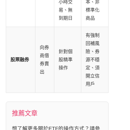
小時交
本、非
易、無
標準化
到期日
商品
有強制
回補風
向券
針對個
險、券
商借
股票融券
股精準
源不穩
券賣
操作
定、須
出
開立信
用戶
推薦文章
想了解更多關於ETF的操作方式？請參