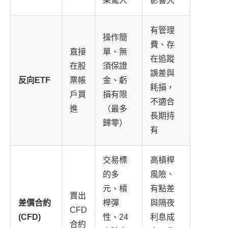
果驚人
影響大
有管理
操作簡
費、存
直接
單、無
在追蹤
在股
須保證
誤差與
反向ETF
票帳
金、虧
耗損，
戶買
損有限
不適合
進
（最多
長期持
歸零）
有
交易標
高槓桿
的多
風險、
元、槓
有點差
賣出
差價合約
桿彈
與隔夜
CFD
(CFD)
性、24
利息成
合約