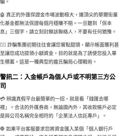
騙。
🤖 真正的外匯保證金市場波動極大，連頂尖的華爾街量
化基金都無法保證每個月穩賺不賠。一旦聽到「保本
息」三個字，請立刻封鎖該聯絡人，不要有任何猶豫。
🕵️‍♂️ 詐騙集團初期往往會讓您嘗點甜頭，顯示帳面獲利甚
至讓您成功提領小額資金，目的就是為了誘使您投入畢
生積蓄。這是一種典型的龐氏騙局心理戰術。
警訊二：入金帳戶為個人戶或不明第三方公
司
💳 辨識真假平台最簡單的一招，就是看「錢匯去哪
裡」。合法的外匯券商，無論國內外，其收款帳戶必定
是與公司名稱完全相符的「企業法人信託專戶」。
🛑 如果平台客服要求您將資金匯入某個「個人銀行戶