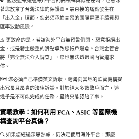
💸 當您選擇擁抱海外平台的高槓桿與低點差時，也意味
著您放棄了台灣法律的保護傘。最直接的痛點發生在
「出入金」環節，您必須承擔高昂的國際電匯手續費與
匯率波動風險。
⚠️ 更致命的是，若該海外平台無預警倒閉、惡意拒絕出
金，或是發生嚴重的滑點導致您帳戶爆倉。台灣金管會
將「完全無法介入調查」，您也無法透過國內管道求
償。
🗺️ 您必須自己準備英文訴狀，跨海向當地的監管機構提
出冗長且昂貴的法律訴訟。對於絕大多數散戶而言，這
幾乎是不可能完成的任務，最終只能認賠了事。
實戰教學：如何利用 FCA、ASIC 等國際機
構查詢平台真偽？
🔍 如果您經過深思熟慮，仍決定使用海外平台，那麼