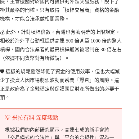
險，主管機關對於國內可提供的外匯交易服務，設下了
極其嚴格的門檻。只有取得「槓桿交易商」資格的金融
機構，才能合法承做相關業務。
💰 此外，針對槓桿倍數，台灣也有著明確的上限規定。
相較於海外平台動輒提供高達 500 倍甚至 1000 倍的驚人
槓桿，國內合法業者的最高槓桿通常被限制在 30 倍左右
（依據不同貨幣對有所微調）。
🛡️ 這樣的規範雖然降低了資金的使用效率，但也大幅減
少了投資人因市場劇烈波動而瞬間「爆倉」的風險。這
正是政府為了金融穩定與保護國民財產所做出的必要干
預。
💡 米拉有料 深度觀點
根據我們的內部研究顯示，高達七成的新手會將
「交易模式的合法性」與「平台的合規性」混為一