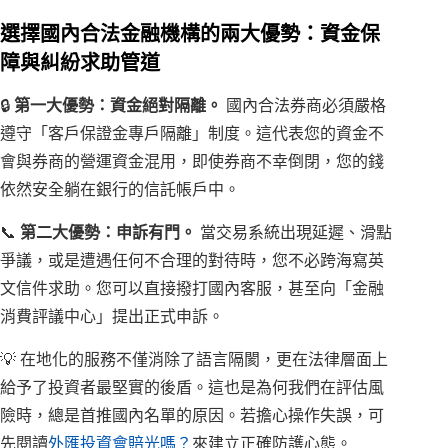
選擇國內合法金融機構的兩大優勢：資金保
障與糾紛求助管道
🔒
第一大優勢：資金絕對隔離。
國內合法券商必須嚴格
遵守「客戶保證金專戶隔離」制度。這代表您的資金不
會與券商的營運資金混用，即使券商不幸倒閉，您的錢
依然安全躺在銀行的信託帳戶中。
📞
第二大優勢：申訴有門。
當交易系統出現延遲、滑點
爭議，或是遭遇任何不合理的對待時，您不必跨海寫英
文信件求助。您可以直接撥打國內客服，甚至向「金融
消費評議中心」提出正式申訴。
💡 在地化的服務不僅消除了語言隔閡，更在法律層面上
給予了投資者最堅實的後盾。這也是為何我們在評估風
險時，總是首推國內名單的原因。若擔心操作失誤，可
先閱讀
外匯投資會賠光嗎？
來建立正確防護心態。