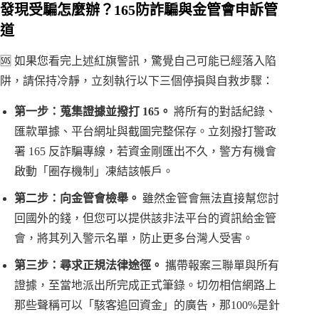
發現受騙怎麼辦？165防詐騙與金管會申訴管
道
🆘 如果您看完上述紅旗警訊，驚覺自己可能已經落入陷
阱，請保持冷靜，立刻執行以下三個停損與自救步驟：
第一步：蒐集證據並撥打 165。
將所有的對話紀錄、
匯款單據、平台網址與截圖完整保存。立刻撥打警政
署 165 反詐騙專線，若資金剛匯出不久，警方有機會
啟動「圈存機制」凍結該帳戶。
第二步：向金管會檢舉。
雖然金管會無法直接幫您討
回國外的錢，但您可以提供該非法平台的資訊給金管
會，將其列入警示名單，防止更多台灣人受害。
第三步：尋求正規法律途徑。
攜帶報案三聯單與所有
證據，至當地派出所完成正式筆錄。切勿相信網路上
那些聲稱可以「駭客追回資金」的廣告，那100%是針