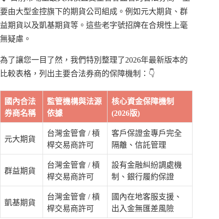
要由大型金控旗下的期貨公司組成。例如元大期貨、群
益期貨以及凱基期貨等。這些老字號招牌在合規性上毫
無疑慮。
為了讓您一目了然，我們特別整理了2026年最新版本的
比較表格，列出主要合法券商的保障機制：👇
國內合法
監管機構與法源
核心資金保障機制
券商名稱
依據
(2026版)
台灣金管會 / 槓
客戶保證金專戶完全
元大期貨
桿交易商許可
隔離、信託管理
台灣金管會 / 槓
設有金融糾紛調處機
群益期貨
桿交易商許可
制、銀行履約保證
台灣金管會 / 槓
國內在地客服支援、
凱基期貨
桿交易商許可
出入金無匯差風險