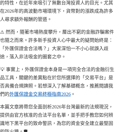
的特性，在近年來吸引了無數台灣投資人的目光。尤其
在2026年的高波動市場環境下，貨幣對的漲跌成為許多
人尋求額外報酬的管道。
⚠️ 然而，隨著市場熱度攀升，層出不窮的金融詐騙案件
也隨之而來。許多新手投資人心中最大的疑問始終是：
「外匯保證金合法嗎？」大家深怕一不小心就誤入歧
途，落入非法吸金的圈套之中。
💡 事實上，外匯保證金本身是一項完全合法的金融衍生
品工具，關鍵的差異點在於您所選擇的「交易平台」是
否具備合規牌照。若想深入了解基礎概念，推薦閱讀我
們的
外匯保證金交易終極指南2026
。
本篇文章將帶您全面剖析2026年台灣最新的法規現況，
提供由官方核准的合法平台名單，並手把手教您如何辨
識地下黑平台的致命警訊，為您的資金安全建立最堅固
的防火牆。🛡️