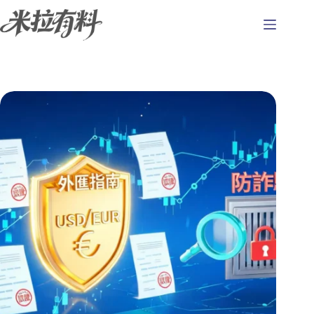
跳
至
主
要
內
容