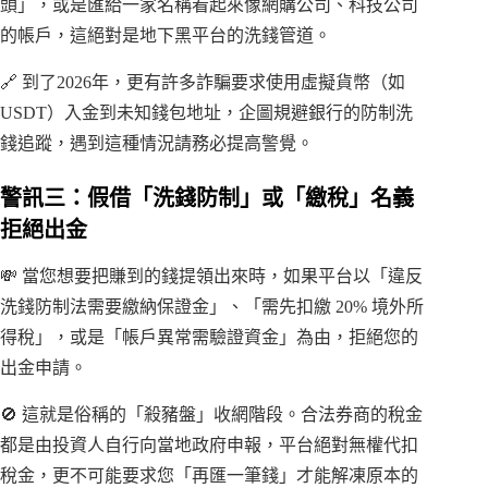
頭」，或是匯給一家名稱看起來像網購公司、科技公司
的帳戶，這絕對是地下黑平台的洗錢管道。
🔗 到了2026年，更有許多詐騙要求使用虛擬貨幣（如
USDT）入金到未知錢包地址，企圖規避銀行的防制洗
錢追蹤，遇到這種情況請務必提高警覺。
警訊三：假借「洗錢防制」或「繳稅」名義
拒絕出金
💸 當您想要把賺到的錢提領出來時，如果平台以「違反
洗錢防制法需要繳納保證金」、「需先扣繳 20% 境外所
得稅」，或是「帳戶異常需驗證資金」為由，拒絕您的
出金申請。
🚫 這就是俗稱的「殺豬盤」收網階段。合法券商的稅金
都是由投資人自行向當地政府申報，平台絕對無權代扣
稅金，更不可能要求您「再匯一筆錢」才能解凍原本的