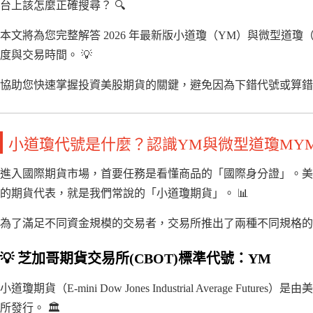
台上該怎麼正確搜尋？ 🔍
本文將為您完整解答 2026 年最新版小道瓊（YM）與微型道
度與交易時間。 💡
協助您快速掌握投資美股期貨的關鍵，避免因為下錯代號或算錯保
小道瓊代號是什麼？認識YM與微型道瓊MY
進入國際期貨市場，首要任務是看懂商品的「國際身分證」。美
的期貨代表，就是我們常說的「小道瓊期貨」。 📊
為了滿足不同資金規模的交易者，交易所推出了兩種不同規格的產
💡 芝加哥期貨交易所(CBOT)標準代號：YM
小道瓊期貨（E-mini Dow Jones Industrial Average Fu
所發行。 🏛️