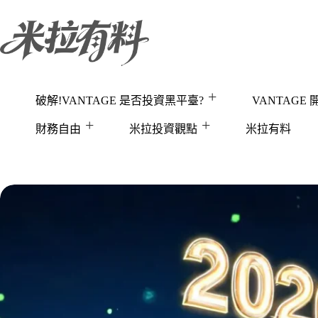
跳
至
主
要
內
容
破解!VANTAGE 是否投資黑平臺?
VANTAGE
財務自由
米拉投資觀點
米拉有料