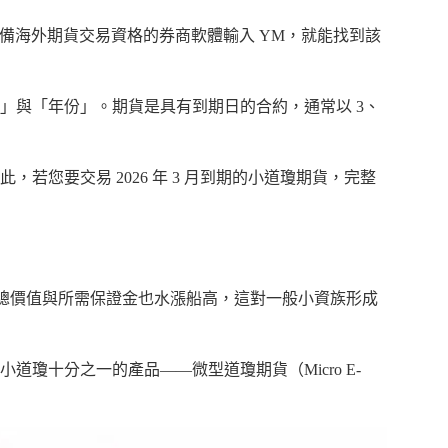
備海外期貨交易資格的券商軟體輸入 YM，就能找到該
」與「年份」。期貨是具有到期日的合約，通常以 3、
。因此，若您要交易 2026 年 3 月到期的小道瓊期貨，完整
總價值與所需保證金也水漲船高，這對一般小資族形成
瓊十分之一的產品——微型道瓊期貨（Micro E-