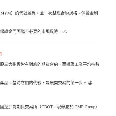
瓊（MYM）的代號差異，並一次整理合約規格、保證金制
證金而面臨不必要的市場風險！ ⚠️
M
股三大指數皆有對應的期貨合約，而道瓊工業平均指數
品。釐清它們的代號，是展開交易的第一步。 💰
tures）是由美國芝加哥期貨交易所（CBOT，現隸屬於 CME Group）