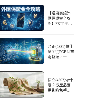
【遠東商銀外
匯保證金全攻
略】FETP平台
好用嗎？開戶
條件、交易與
風險一篇看懂
合正(5381)做什
麼？從PCB到重
電巨頭，一文
看懂「光譜」
的華麗轉身
信立(4303)做什
麼？從產品應
用到綠色轉
型，合成皮領
航者全解析