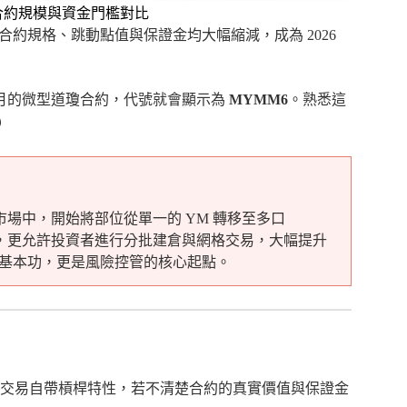
)合約規模與資金門檻對比
）。其合約規格、跳動點值與保證金均大幅縮減，成為 2026
6 月的微型道瓊合約，代號就會顯示為
MYMM6
。熟悉這
️
市場中，開始將部位從單一的 YM 轉移至多口
，更允許投資者進行分批建倉與網格交易，大幅提升
知的基本功，更是風險控管的核心起點。
交易自帶槓桿特性，若不清楚合約的真實價值與保證金