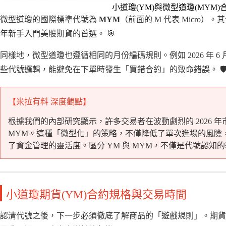
小道瓊(YM)與微型道瓊(MYM
微型道瓊的國際標準代號為
MYM
（前面的 M 代表 Micro
年新手入門美股期貨的首選。 🎯
同樣地，微型道瓊也遵循相同的月份編碼規則。例如 2026 年 
些代號邏輯，能避免在下單時發生「買錯合約」的致命錯誤。 🛡
【米拉有料 深度觀點】
根據我們的內部研究顯示，許多交易者在波動劇烈的 2026 年
MYM。這種「微型化」的策略，不僅降低了單次進場的風險
了資金管理的靈活度。區分 YM 與 MYM，不僅是代號認
小道瓊期貨(YM)合約規格與交易時間
認清代號之後，下一步必須徹底了解商品的「遊戲規則」。期貨