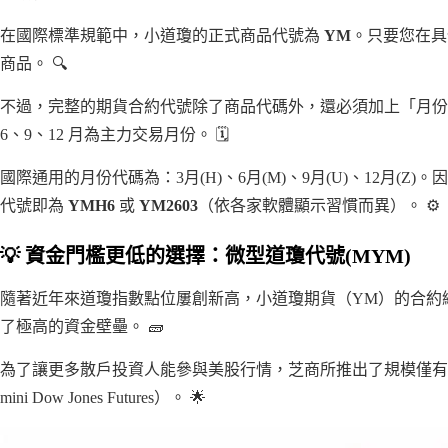
在國際標準規範中，小道瓊的正式商品代號為
YM
。只要您在具
商品。 🔍
不過，完整的期貨合約代號除了商品代碼外，還必須加上「月份
6、9、12 月為主力交易月份。 🗓️
國際通用的月份代碼為：3月(H)、6月(M)、9月(U)、12月(Z)
代號即為
YMH6
或
YM2603
（依各家軟體顯示習慣而異）。 ⚙️
💡 資金門檻更低的選擇：微型道瓊代號(MYM)
隨著近年來道瓊指數點位屢創新高，小道瓊期貨（YM）的合約
了極高的資金壁壘。 🧱
為了讓更多散戶投資人能參與美股行情，芝商所推出了規模僅有小道
mini Dow Jones Futures）。 🌟