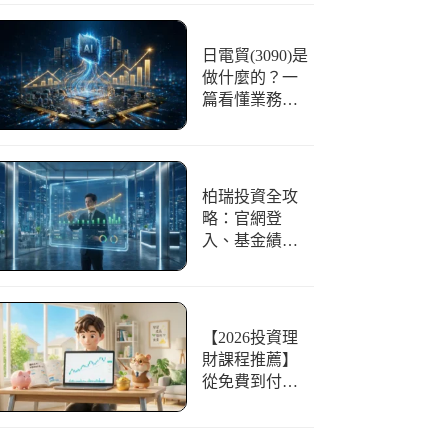
伺服器機殼的
重要性
日電貿(3090)是
做什麼的？一
篇看懂業務、
AI題材與2026
股價展望
柏瑞投資全攻
略：官網登
入、基金績
效、開戶教學
一篇搞定
【2026投資理
財課程推薦】
從免費到付
費，10堂新手
入門到進階的
線上線下課程