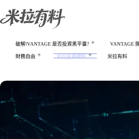
跳
至
主
要
內
容
破解!VANTAGE 是否投資黑平臺?
VANTAGE
財務自由
米拉投資觀點
米拉有料