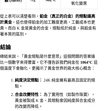
銀 (Silver)
氧化變黑
從上表可以清楚看到，
鉑金（真正的白金）的熔點遠高
於黃金
，這也使得鉑金的加工難度更高，工藝成本也更
貴。而白 K 金是黃金的合金，熔點低於純金，與鉑金有
著本質的區別。
結論
總結來說，「黃金熔點是什麼意思」這個問題的答案遠
比一個數字來得豐富。它不僅告訴我們純金在
1064°C
這
個溫度下會融化，更揭示了黃金世界的兩大核心概念：
純度決定熔點：
24K 純金擁有最高且固定的熔
點。
合金改變特性：
為了實用性（如製作珠寶），
黃金被製成 K 金，其熔點會因純度與合金成分
的改變而降低。