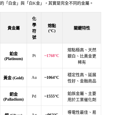
的「白金」與「白K金」，其實是完全不同的金屬。
化
學
熔點
貴金屬
關鍵特性
(°C)
符
號
熔點極高、天然
鉑金
Pt
~1768°C
銀白、比黃金更
(Platinum)
稀有
穩定性高、延展
Au
~1064°C
黃金 (Gold)
性好、金融商品
鉑族金屬、主要
鈀金
Pd
~1555°C
(Palladium)
用於工業催化劑
導電性最佳、易
Ag
~962°C