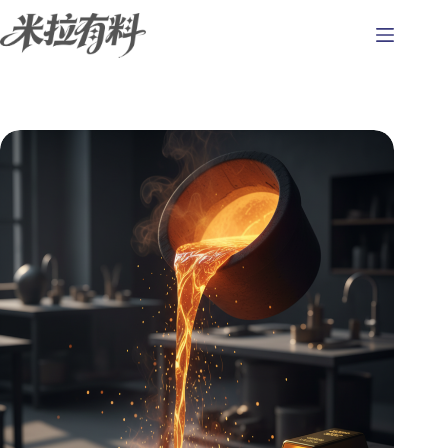
跳
至
主
要
內
容