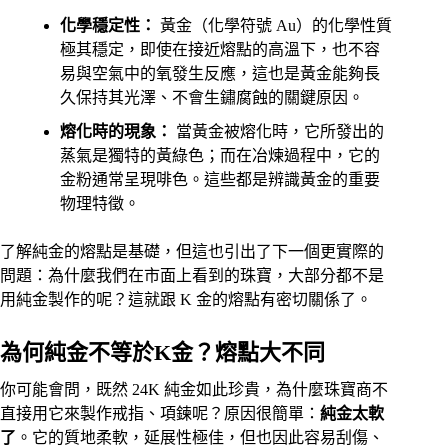
化學穩定性：
黃金（化學符號 Au）的化學性質
極其穩定，即使在接近熔點的高溫下，也不容
易與空氣中的氧發生反應，這也是黃金能夠長
久保持其光澤、不會生鏽腐蝕的關鍵原因。
熔化時的現象：
當黃金被熔化時，它所發出的
蒸氣是獨特的黃綠色；而在冶煉過程中，它的
金粉通常呈現啡色。這些都是辨識黃金的重要
物理特徵。
了解純金的熔點是基礎，但這也引出了下一個更實際的
問題：為什麼我們在市面上看到的珠寶，大部分都不是
用純金製作的呢？這就跟 K 金的熔點有密切關係了。
為何純金不等於K金？熔點大不同
你可能會問，既然 24K 純金如此珍貴，為什麼珠寶商不
直接用它來製作戒指、項鍊呢？原因很簡單：
純金太軟
了
。它的質地柔軟，延展性極佳，但也因此容易刮傷、