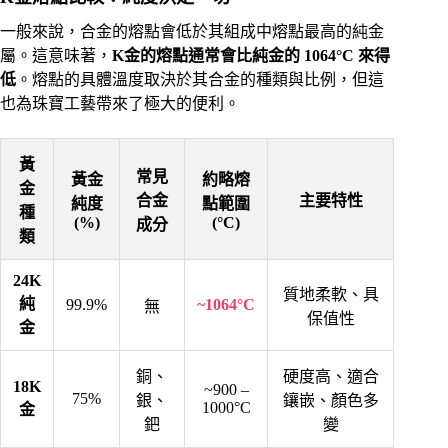
一般來說，合金的熔點會低於其組成中熔點最高的純金
屬。這意味著，
K金的熔點通常會比純金的 1064°C 來得
低
。熔點的具體溫度取決於其合金的種類與比例，但這
也為珠寶工藝帶來了極大的便利。
黃
常見
黃金
約略熔
金
合金
主要特性
純度
點範圍
種
(%)
(°C)
成分
類
24K
質地柔軟、具
純
99.9%
~1064°C
無
保值性
金
銅、
硬度高、適合
18K
~900 –
75%
銀、
鑲嵌、顏色多
1000°C
金
鈀
變