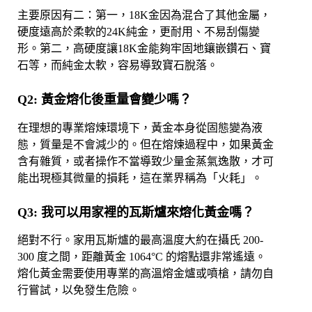
主要原因有二：第一，18K金因為混合了其他金屬，
硬度遠高於柔軟的24K純金，更耐用、不易刮傷變
形。第二，高硬度讓18K金能夠牢固地鑲嵌鑽石、寶
石等，而純金太軟，容易導致寶石脫落。
Q2: 黃金熔化後重量會變少嗎？
在理想的專業熔煉環境下，黃金本身從固態變為液
態，質量是不會減少的。但在熔煉過程中，如果黃金
含有雜質，或者操作不當導致少量金蒸氣逸散，才可
能出現極其微量的損耗，這在業界稱為「火耗」。
Q3: 我可以用家裡的瓦斯爐來熔化黃金嗎？
絕對不行。家用瓦斯爐的最高溫度大約在攝氏 200-
300 度之間，距離黃金 1064°C 的熔點還非常遙遠。
熔化黃金需要使用專業的高溫熔金爐或噴槍，請勿自
行嘗試，以免發生危險。