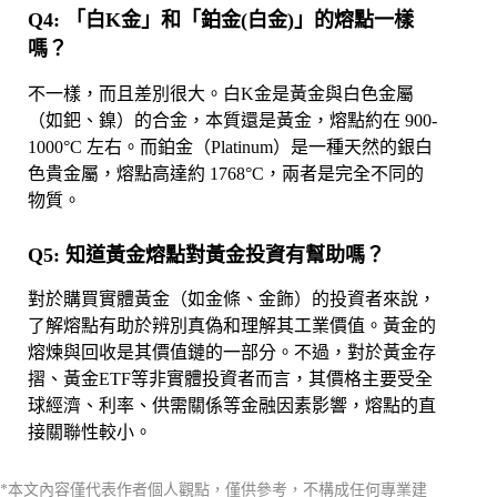
Q4: 「白K金」和「鉑金(白金)」的熔點一樣
嗎？
不一樣，而且差別很大。白K金是黃金與白色金屬
（如鈀、鎳）的合金，本質還是黃金，熔點約在 900-
1000°C 左右。而鉑金（Platinum）是一種天然的銀白
色貴金屬，熔點高達約 1768°C，兩者是完全不同的
物質。
Q5: 知道黃金熔點對
黃金投資
有幫助嗎？
對於購買實體黃金（如金條、金飾）的投資者來說，
了解熔點有助於辨別真偽和理解其工業價值。黃金的
熔煉與回收是其價值鏈的一部分。不過，對於黃金存
摺、黃金ETF等非實體投資者而言，其價格主要受全
球經濟、利率、供需關係等金融因素影響，熔點的直
接關聯性較小。
*本文內容僅代表作者個人觀點，僅供參考，不構成任何專業建