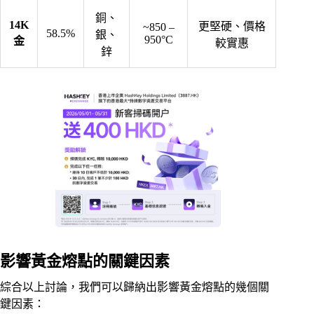
銅、
14K
更堅硬、價格
~850 –
58.5%
銀、
950°C
金
較實惠
鋅
影響黃金熔點的關鍵因素
綜合以上討論，我們可以歸納出影響黃金熔點的幾個關
鍵因素：