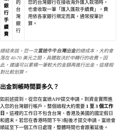
的
您的台灣銀行在接收海外匯入款項時，
銀
台
也會收取一筆「匯入匯款手續費」，費
行
灣
用依各家銀行規定而異，通常按筆計
手
銀
算。
續
行
費
總結來說，您一次
富途牛牛台灣出金
的總成本，大約會
落在 40-70 美元之間，具體取決於中轉行的收費。因
此，建議可以累積一筆較大的金額再進行出金，這樣相
對比較划算。
出金到帳時間要多久？
如前述提到，從您在富途APP提交申請，到資金實際進
入您的台灣銀行帳戶，整個過程大約需要
1 至 3 個工作
日
。這裡的工作日不包含台灣、香港及美國的國定假日
和週末。若您在香港時間下午3點後才提交申請，富途會
順延至下一個工作日處理，整體時間也會跟著延後。