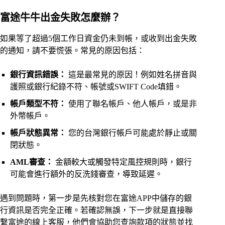
富途牛牛出金失敗怎麼辦？
如果等了超過5個工作日資金仍未到帳，或收到出金失敗
的通知，請不要慌張。常見的原因包括：
銀行資訊錯誤：
這是最常見的原因！例如姓名拼音與
護照或銀行紀錄不符、帳號或SWIFT Code填錯。
帳戶類型不符：
使用了聯名帳戶、他人帳戶，或是非
外幣帳戶。
帳戶狀態異常：
您的台灣銀行帳戶可能處於靜止或關
閉狀態。
AML審查：
金額較大或觸發特定風控規則時，銀行
可能會進行額外的反洗錢審查，導致延遲。
遇到問題時，第一步是先核對您在富途APP中儲存的銀
行資訊是否完全正確。若確認無誤，下一步就是直接聯
繫
富途的線上客服
，他們會協助您查詢款項的狀態並找