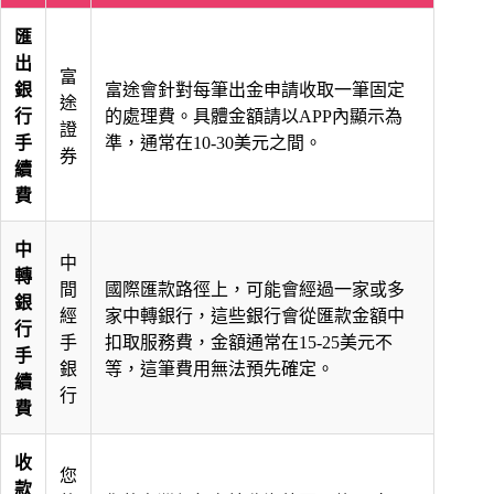
匯
出
富
銀
富途會針對每筆出金申請收取一筆固定
途
行
的處理費。具體金額請以APP內顯示為
證
手
準，通常在10-30美元之間。
券
續
費
中
中
轉
間
國際匯款路徑上，可能會經過一家或多
銀
經
家中轉銀行，這些銀行會從匯款金額中
行
手
扣取服務費，金額通常在15-25美元不
手
銀
等，這筆費用無法預先確定。
續
行
費
收
您
款