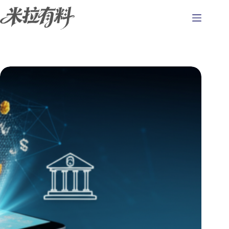
跳
至
主
要
內
容