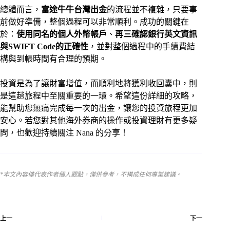
總體而言，
富途牛牛台灣出金
的流程並不複雜，只要事
前做好準備，整個過程可以非常順利。成功的關鍵在
於：
使用同名的個人外幣帳戶
、
再三確認銀行英文資訊
與SWIFT Code的正確性
，並對整個過程中的手續費結
構與到帳時間有合理的預期。
投資是為了讓財富增值，而順利地將獲利收回囊中，則
是這趟旅程中至關重要的一環。希望這份詳細的攻略，
能幫助您無痛完成每一次的出金，讓您的投資旅程更加
安心。若您對其他
海外券商
的操作或投資理財有更多疑
問，也歡迎持續關注 Nana 的分享！
*本文內容僅代表作者個人觀點，僅供參考，不構成任何專業建議。
上一
下一