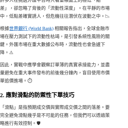
許多人在挑選外匯平台時只看重帳面上的極低「點
差」，卻忽略了背後的「流動性深度」。在平靜的市場
中，低點差確實誘人，但危機往往潛伏在波動之中。📉
根據
世界銀行 (World Bank)
相關報告指出，全球金融市
場在壓力測試下的流動性枯竭，是引發系統性風險的關
鍵。外匯市場在重大數據公布時，流動性也會急遽下
降。⚠️
因此，實戰中應學會觀察訂單簿的真實承接能力，並盡
量避免在重大事件發布的前後幾分鐘內，盲目使用市價
單追價進場。⏱️
2. 應對滑點的防禦性下單技巧
「滑點」是指預期成交價與實際成交價之間的落差。要
完全避免滑點幾乎是不可能的任務，但我們可以透過策
略進行有效控制。🛡️