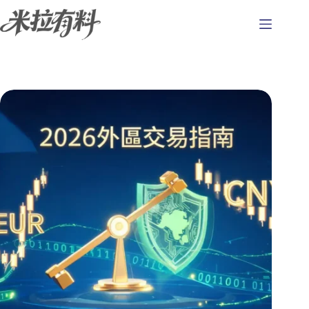
跳
至
主
要
內
容