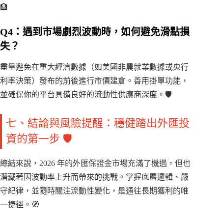
🏦
Q4：遇到市場劇烈波動時，如何避免滑點損
失？
盡量避免在重大經濟數據（如美國非農就業數據或央行
利率決策）發布的前後進行市價建倉。善用掛單功能，
並確保你的平台具備良好的流動性供應商深度。🛡️
七、結論與風險提醒：穩健踏出外匯投
資的第一步 🛡️
總結來說，2026 年的外匯保證金市場充滿了機遇，但也
潛藏著因波動率上升而帶來的挑戰。掌握底層邏輯、嚴
守紀律，並隨時關注流動性變化，是通往長期獲利的唯
一捷徑。🧭