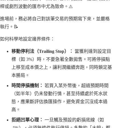
桿或劇烈波動的匯市中尤為致命。⚠️
進場前，務必將自己對該筆交易的預期寫下來，並嚴格
執行。📝
如何科學地設定邊界條件：
移動停利法（Trailing Stop）：
當獲利達到設定目
標（如 3%）時，不要急著全數拋售。可將停損點
上移至成本價之上，讓利潤繼續奔跑，同時鎖定基
本勝局。
時間停損機制：
若買入某外幣後，超過預期時間
（如半年）仍未發動行情，甚至持續處於死水狀
態，應果斷評估換匯操作，避免資金沉沒成本過
高。
拒絕凹單心理：
一旦觸及預設的虧損底線（如
-5%），必須無條件執行停損。多數的「大賠」都