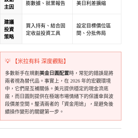
膨數據、就業報告
美日利差擴縮
主因
建議
買入持有、結合固
設定目標價位區
投資
定收益投資工具
間、分批佈局
策略
💡 【米拉有料 深度觀點】
多數新手在規劃
美金日圓配置
時，常犯的錯誤是將
兩者視為替代品。事實上，在 2026 年的宏觀環境
中，它們是互補關係。美元提供穩定的現金流底
座，而日圓則提供在極端市場情緒下的保護傘與波
段價差空間。釐清兩者的「資金用途」，是避免後
續操作變形的關鍵第一步。