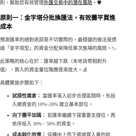
則，幫助您有效管理
外匯交易中的潛在風險
。🛡️
原則一：金字塔分批換匯法，有效攤平買進
成本
預測匯率的絕對底部是不切實際的。最穩健的做法是透
過「金字塔型」的資金分配來降低單次進場的風險。📉
此策略的核心在於：匯率越下跌（本地貨幣相對升
值），買入的資金量位階應逐漸放大。💰
具體實施步驟如下：
試探性建倉：
當匯率落入初步合理區間時，先投
入總資金的 10%~20% 建立基本部位。
向下攤平加碼：
若匯率繼續下探重要支撐位，再
依序投入 30%、50% 的資金。
成本鈍化效應：
這種由上而下遞增買入量的結