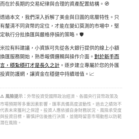
而在於長期的交易紀律與合理的資產配置結構。🧭
透過本文，我們深入拆解了美金與日圓的底層特性。只
有釐清不同貨幣的定位，才能在變幻莫測的市場中，堅
定執行分批換匯與嚴格停損的策略。🛡️
米拉有料建議，小資族可先從各大銀行提供的線上小額
換匯服務開始，熟悉報價邏輯與操作介面。
對於新手而
言，穩紮穩打才是長久之計
。逐步建立專屬於您的外匯
投資防護網，讓資金在穩健中持續增值。📈
⚠️ 風險提示：
外幣投資受國際政治經濟、各國央行貨幣政策及
市場預期等多重因素影響，匯率具備高度波動性。過去之績效不
代表未來獲利之保證。投資人應依據自身財務狀況、風險承受度
與投資目標，審慎評估後進行決策，並隨時留意市場動態以防範
潛在風險。