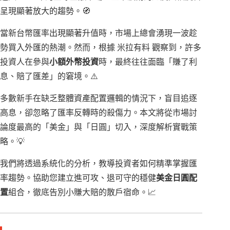
呈現顯著放大的趨勢。🧭
當新台幣匯率出現顯著升值時，市場上總會湧現一波趁
勢買入外匯的熱潮。然而，根據 米拉有料 觀察到，許多
投資人在參與
小額外幣投資
時，最終往往面臨「賺了利
息、賠了匯差」的窘境。⚠️
多數新手在缺乏整體資產配置邏輯的情況下，盲目追逐
高息，卻忽略了匯率反轉時的殺傷力。本文將從市場討
論度最高的「美金」與「日圓」切入，深度解析實戰策
略。💡
我們將透過系統化的分析，教導投資者如何精準掌握匯
率趨勢。協助您建立進可攻、退可守的穩健
美金日圓配
置
組合，徹底告別小賺大賠的散戶宿命。📈