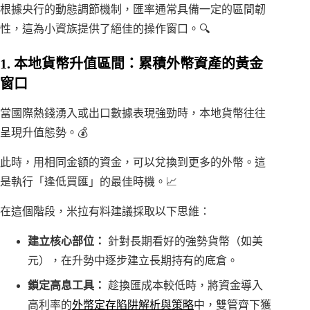
根據央行的動態調節機制，匯率通常具備一定的區間韌
性，這為小資族提供了絕佳的操作窗口。🔍
1. 本地貨幣升值區間：累積外幣資產的黃金
窗口
當國際熱錢湧入或出口數據表現強勁時，本地貨幣往往
呈現升值態勢。💰
此時，用相同金額的資金，可以兌換到更多的外幣。這
是執行「逢低買匯」的最佳時機。📈
在這個階段，米拉有料建議採取以下思維：
建立核心部位：
針對長期看好的強勢貨幣（如美
元），在升勢中逐步建立長期持有的底倉。
鎖定高息工具：
趁換匯成本較低時，將資金導入
高利率的
外幣定存陷阱解析與策略
中，雙管齊下獲