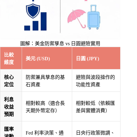
圖解：美金防禦孳息 vs 日圓避險實用
比較
美元 (USD)
日圓 (JPY)
維度
核心
防禦兼具孳息的基
避險與波段操作的
定位
石資產
功能性資產
利息
相對較高（適合長
相對較低（依賴匯
收益
天期外幣定存）
差與實體消費）
預期
匯率
Fed 利率決策、通
日央行政策微調、
波動