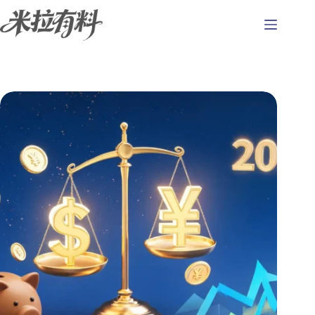
跳
至
主
要
內
容