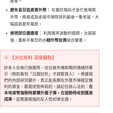
匯差。
避免盲目追高買外幣：
在重貶階段才急忙進場買
外幣，極易成為承接市場倒貨的最後一隻老鼠，大
幅提高套牢風險。
檢視部位健康度：
利用匯率波動的週期，汰弱留
強，重新平衡您的
小額外幣投資
組合權重。
💡 【米拉有料 深度觀點】
許多人在執行換匯時，往往被市場新聞的情緒所牽
引（例如看到「日圓狂貶」才趕緊買入）。根據我
們的內部研究顯示，真正能長期在外匯市場穩定獲
利的資金，都是逆勢佈局的。請記住核心法則：
在
本地貨幣強勢時累積外匯子彈，在弱勢時收割匯差
成果
。這需要極強的反人性紀律支撐。