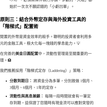
始於一次次不願認錯的「小虧凹單」。
原則三：結合外幣定存與海外投資工具的
「階梯式」配置術
閒置的外幣是資金效率的殺手。聰明的投資者會利用多
元的金融工具，極大化每一塊錢的孳息能力。💡
在完善的
美金日圓配置
中，流動性管理是至關重要的一
環。🏦
我們推薦採用「階梯式定存（Laddering）」策略：
分散到期日：
將資金分為多筆，分別敘做 1個月、
3個月、6個月、1年的定存。
流動性與高息兼顧：
每隔一段時間就會有一筆定
存到期，這保證了您隨時有現金流可以應對突發的