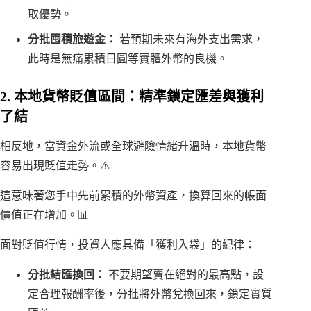
取優勢。
分批囤積旅遊金：
若預期未來有海外支出需求，
此時是無痛累積日圓等實體外幣的良機。
2. 本地貨幣貶值區間：精準鎖定匯差與獲利
了結
相反地，當資金外流或全球避險情緒升溫時，本地貨幣
容易出現貶值走勢。⚠️
這意味著您手中先前累積的外幣資產，換算回來的帳面
價值正在增加。📊
面對貶值行情，投資人應具備「獲利入袋」的紀律：
分批結匯換回：
不要期望賣在絕對的最高點，設
定合理報酬率後，分批將外幣兌換回來，鎖定實質