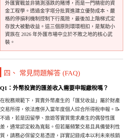
外匯實戰並非猜測漲跌的賭博，而是一門精密的資
金工程學。透過金字塔分批買進建立優勢成本、嚴
格的停損利機制控制下行風險，最後加上階梯式定
存放大被動收益。這三個原則環環相扣，是幫助小
資族在 2026 年外匯市場中立於不敗之地的核心武
裝。
四、 常見問題解答 (FAQ)
Q1：外幣投資的匯差收入需要申報繳稅嗎？
在稅務規範下，買賣外幣產生的「匯兌收益」屬於財產
交易所得，依法應併入當年度個人綜合所得稅申報。📝
不過，若是因留學、旅遊等實質需求產生的偶發性匯
差，通常認定較為寬鬆。但若屬頻繁交易且具備營利性
質，請務必保留交易憑證，詳實記錄成本以利未來核銷