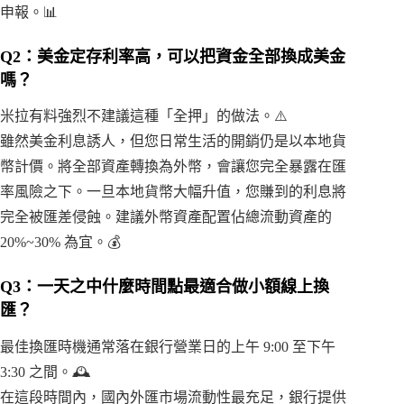
申報。📊
Q2：美金定存利率高，可以把資金全部換成美金
嗎？
米拉有料強烈不建議這種「全押」的做法。⚠️
雖然美金利息誘人，但您日常生活的開銷仍是以本地貨
幣計價。將全部資產轉換為外幣，會讓您完全暴露在匯
率風險之下。一旦本地貨幣大幅升值，您賺到的利息將
完全被匯差侵蝕。建議外幣資產配置佔總流動資產的
20%~30% 為宜。💰
Q3：一天之中什麼時間點最適合做小額線上換
匯？
最佳換匯時機通常落在銀行營業日的上午 9:00 至下午
3:30 之間。🕰️
在這段時間內，國內外匯市場流動性最充足，銀行提供