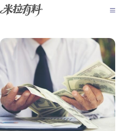
跳
至
主
要
內
容