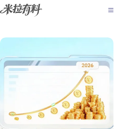
跳
至
主
要
內
容