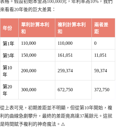
表格。假設初始本金為100,000元，年利率為10%，我們
來看看20年後的巨大差異：
單利計算本利
複利計算本利
兩者差
年份
和
和
距
110,000
110,000
0
第1年
150,000
161,051
11,051
第5年
第10
200,000
259,374
59,374
年
第20
300,000
672,750
372,750
年
從上表可見，初期差距並不明顯，但從第10年開始，複
利的曲線急劇攀升，最終的差距竟高達37萬餘元。這就
是時間賦予複利的神奇魔法。⚠️