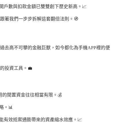
開戶數與扣款金額已雙雙創下歷史新高。📈
？跟著我們一步步拆解這套翻倍法則。🧭
。過去高不可攀的金融巨獸，如今都化為手機APP裡的便
的投資工具。💼
的閒置資金往往相當有限。💰
。📊
能有效抵禦通膨帶來的資產縮水效應。📈