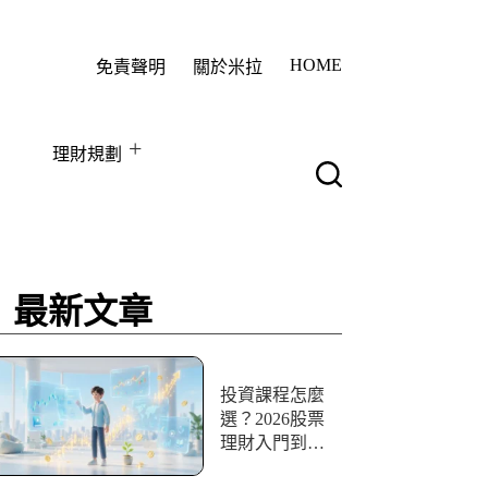
HOME
免責聲明
關於米拉
理財規劃
最新文章
投資課程怎麼
選？2026股票
理財入門到實
戰10+資源評比