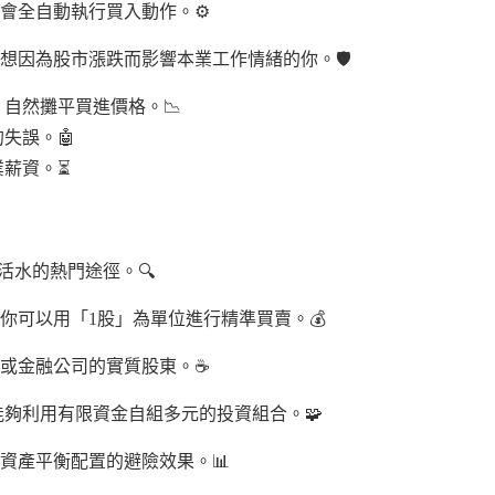
會全自動執行買入動作。⚙️
因為股市漲跌而影響本業工作情緒的你。🛡️
自然攤平買進價格。📉
失誤。🤖
業薪資。⏳
活水的熱門途徑。🔍
你可以用「1股」為單位進行精準買賣。💰
或金融公司的實質股東。☕
夠利用有限資金自組多元的投資組合。🧩
資產平衡配置的避險效果。📊