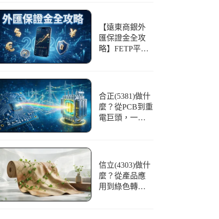
【遠東商銀外
匯保證金全攻
略】FETP平台
好用嗎？開戶
條件、交易與
風險一篇看懂
合正(5381)做什
麼？從PCB到重
電巨頭，一文
看懂「光譜」
的華麗轉身
信立(4303)做什
麼？從產品應
用到綠色轉
型，合成皮領
航者全解析