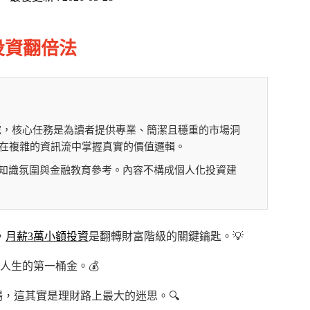
投資翻倍法
究，核心任務是為讀者提供專業、簡潔且穩重的市場洞
在複雜的資訊流中掌握真實的價值邏輯。
理財知識氛圍與金融教育參考。內容不構成個人化投資建
，
月薪3萬小額投資
是翻轉財富階級的關鍵鑰匙。💡
人生的第一桶金。💰
，這其實是理財路上最大的迷思。🔍