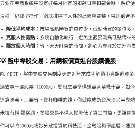
只要在券商系統中設定好每月固定的扣款日與扣款金額，系統便
這種「紀律型操作」徹底排除了人性的恐懼與貪婪，特別適合不想
降低平均成本：
市場高點時買的單位少，低點時買的單位多，
克服人性弱點：
系統自動化執行，避免主觀預測高低點帶來的
釋放個人時間：
省下天天盯盤的時間，將心力專注於提升本
💡 盤中零股交易：用銅板價買進台股績優股
除了ETF，盤中零股交易制度更是近年來成功解鎖小資族群資金
過去買一張股票（1000股）動輒需要準備幾萬甚至幾十萬，如今
這意味著，只要省下幾杯咖啡的錢，你就能成為台灣頂尖半導體
米拉有料 觀察到，零股交易不僅大幅降低了資金門檻，更讓你能
你可以將3000元巧妙分散投資於科技股、金融股與傳產股，達到