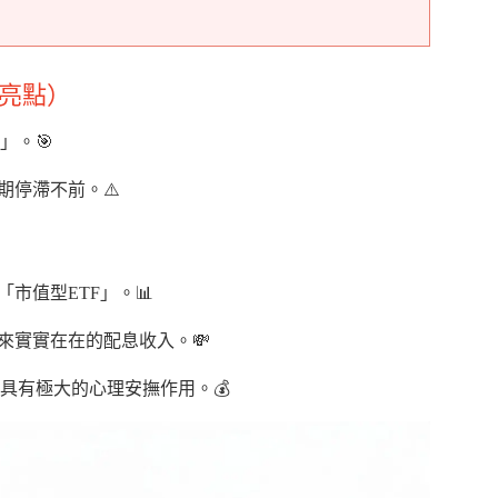
化亮點）
」。🎯
期停滯不前。⚠️
市值型ETF」。📊
來實實在在的配息收入。💸
具有極大的心理安撫作用。💰