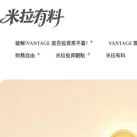
跳
至
主
要
內
容
破解!VANTAGE 是否投資黑平臺?
VANTAGE
財務自由
米拉投資觀點
米拉有料