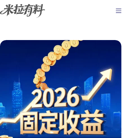
跳
至
主
要
內
容