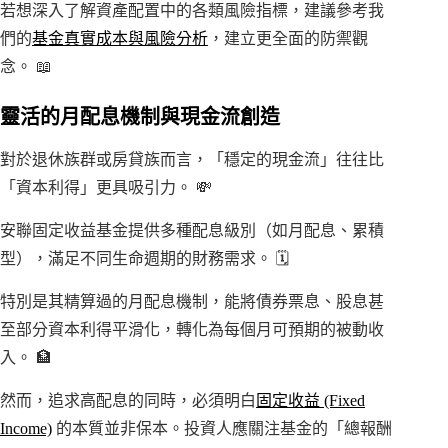
若想深入了解資產配置中的各類風險指標，建議參考我
們的
基金真實成本與風險分析
，建立更全面的防禦觀
念。 📖
靈活的月配息機制與現金流創造
對於退休族群或房貸族而言，「穩定的現金流」往往比
「資本利得」更具吸引力。 💸
安聯固定收益基金提供多種配息級別（如月配息、累積
型），滿足不同生命週期的財務需求。 🗓️
特別是其精算過的月配息機制，能將債券票息、股息甚
至部分資本利得平滑化，轉化為每個月可預期的被動收
入。 🏦
然而，追求高配息的同時，必須明白
固定收益 (Fixed
Income)
的本質並非保本。投資人應關注基金的「總報酬