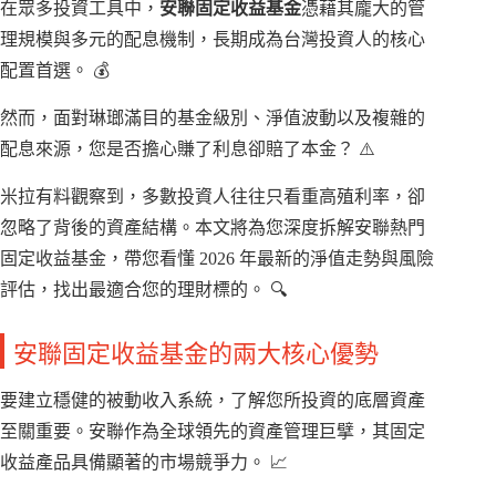
在眾多投資工具中，
安聯固定收益基金
憑藉其龐大的管
理規模與多元的配息機制，長期成為台灣投資人的核心
配置首選。 💰
然而，面對琳瑯滿目的基金級別、淨值波動以及複雜的
配息來源，您是否擔心賺了利息卻賠了本金？ ⚠️
米拉有料觀察到，多數投資人往往只看重高殖利率，卻
忽略了背後的資產結構。本文將為您深度拆解安聯熱門
固定收益基金，帶您看懂 2026 年最新的淨值走勢與風險
評估，找出最適合您的理財標的。 🔍
安聯固定收益基金的兩大核心優勢
要建立穩健的被動收入系統，了解您所投資的底層資產
至關重要。安聯作為全球領先的資產管理巨擘，其固定
收益產品具備顯著的市場競爭力。 📈