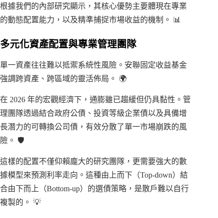
根據我們的內部研究顯示，其核心優勢主要體現在專業
的動態配置能力，以及精準捕捉市場收益的機制。 📊
多元化資產配置與專業管理團隊
單一資產往往難以抵禦系統性風險。安聯固定收益基金
強調跨資產、跨區域的靈活佈局。 🌍
在 2026 年的宏觀經濟下，通膨雖已趨緩但仍具黏性。管
理團隊透過結合政府公債、投資等級企業債以及具備增
長潛力的可轉換公司債，有效分散了單一市場崩跌的風
險。 🛡️
這樣的配置不僅仰賴龐大的研究團隊，更需要強大的數
據模型來預測利率走向。這種由上而下（Top-down）結
合由下而上（Bottom-up）的選債策略，是散戶難以自行
複製的。 💡