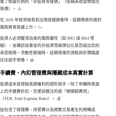
置了相當比例的「非投資等級債」（俗稱高收益債或垃
圾債）。 ⚠️
在 2026 年經濟增長若出現放緩跡象時，這類債券的違約
風險將會急遽上升。 📉
投資人必須釐清自身的風險屬性（如 RR3 或 RR4 等
級），並確認該基金的非投資等級債佔比是否超出您的
承受極限。流動性緊縮時，這類資產的滑點與折價幅度
往往超乎想像。 📊
手續費、內扣管理費與隱藏成本真實計算
投資成本是侵蝕長期複利的隱形殺手。除了申購時表面
上的手續費折扣，您更該關注的是「總開銷費用」
（TER, Total Expense Ratio）。 💰
這包含了經理費、保管費以及頻繁交易產生的周轉成