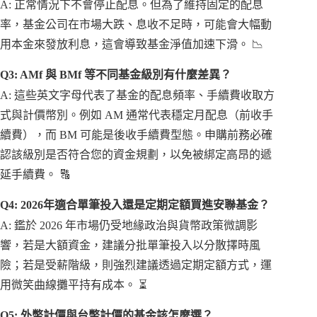
A: 正常情況下不會停止配息。但為了維持固定的配息
率，基金公司在市場大跌、息收不足時，可能會大幅動
用本金來發放利息，這會導致基金淨值加速下滑。 📉
Q3: AMf 與 BMf 等不同基金級別有什麼差異？
A: 這些英文字母代表了基金的配息頻率、手續費收取方
式與計價幣別。例如 AM 通常代表穩定月配息（前收手
續費），而 BM 可能是後收手續費型態。申購前務必確
認該級別是否符合您的資金規劃，以免被綁定高昂的遞
延手續費。 🔠
Q4: 2026年適合單筆投入還是定期定額買進安聯基金？
A: 鑑於 2026 年市場仍受地緣政治與貨幣政策微調影
響，若是大額資金，建議分批單筆投入以分散擇時風
險；若是受薪階級，則強烈建議透過定期定額方式，運
用微笑曲線攤平持有成本。 ⏳
Q5: 外幣計價與台幣計價的基金該怎麼選？