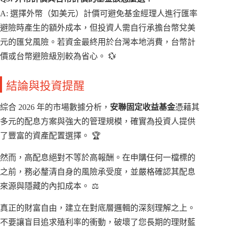
A: 選擇外幣（如美元）計價可避免基金經理人進行匯率
避險時產生的額外成本，但投資人需自行承擔台幣兌美
元的匯兌風險。若資金最終用於台灣本地消費，台幣計
價或台幣避險級別較為省心。 💱
結論與投資提醒
綜合 2026 年的市場數據分析，
安聯固定收益基金
憑藉其
多元的配息方案與強大的管理規模，確實為投資人提供
了豐富的資產配置選擇。 🏆
然而，高配息絕對不等於高報酬。在申購任何一檔標的
之前，務必釐清自身的風險承受度，並嚴格確認其配息
來源與隱藏的內扣成本。 ⚖️
真正的財富自由，建立在對底層邏輯的深刻理解之上。
不要讓盲目追求殖利率的衝動，破壞了您長期的理財藍