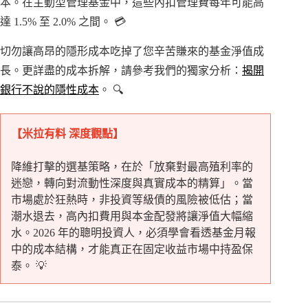
本。在主動型管理基金中，這些內扣管理費每年可能高
達 1.5% 至 2.0% 之間。 💳
切勿讓高昂的隱形成本吃掉了您辛苦賺來的基金淨值成
長。更詳盡的成本拆解，請參考我們的獨家分析：
揭開
銀行不說的隱性成本
。 🔍
【米拉有料 深度觀點】
降維打擊的選基策略，在於「放棄對最高殖利率的
迷戀，轉向對流動性深度與真實成本的精算」。當
市場處於狂熱時，非投資等級債的風險被低估；當
潮水退去，高內扣費用與本金配發將讓淨值大幅縮
水。2026 年的聰明投資人，必須學會看透基金月報
中的成本結構，才能真正在固定收益市場中持盈保
泰。 💡