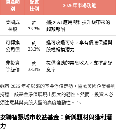
資產類
配置
2026年市場功能
別
比例
美國成
捕捉 AI 應用與科技升級帶來的
約
33.3%
長股
超額報酬
可轉換
進可攻退可守，享有債底保護與
約
33.3%
公司債
股權轉換潛力
非投資
提供強勁的票息收入，支撐高配
約
33.3%
等級債
息率
觀察 2026 年初以來的基金淨值走勢，隨著美國企業獲利
持穩，該基金淨值展現出強大的韌性。然而，投資人必
須注意其與美股大盤的高度連動性。 📉
安聯智慧城市收益基金：新興題材與獲利潛
力