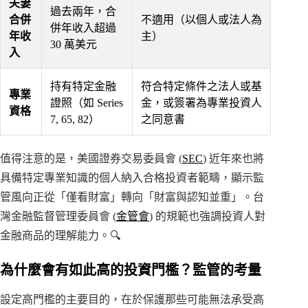
夫妻
過去兩年，合
合併
不適用（以個人或法人為
併年收入超過
年收
主）
30 萬美元
入
持有特定金融
符合特定條件之法人或基
專業
證照（如 Series
金，或簽署為專業投資人
資格
7, 65, 82）
之同意書
值得注意的是，美國證券交易委員會 (
SEC
) 近年來也將
具備特定專業知識的個人納入合格投資者範疇，顯示監
管風向正從「僅看財富」轉向「財富與認知並重」。台
灣金融監督管理委員會 (
金管會
) 的規範也強調投資人對
金融商品的理解能力。🔍
為什麼會有如此高的投資門檻？監管的考量
設定高門檻的主要目的，在於保護那些可能無法承受高