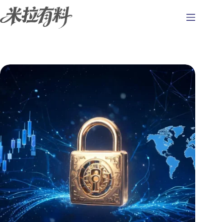
跳
至
主
要
內
容