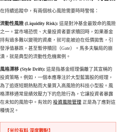
在持續追蹤中，有兩個核心風險需要時時警惕：
流動性風險 (Liquidity Risk):
這是對沖基金最致命的風險
之一。當市場恐慌、大量投資者要求贖回時，如果基金
持有過多難以變現的資產，就可能被迫在低價拋售，引
發淨值暴跌，甚至暫停贖回（Gate）。馬多夫騙局的崩
潰，就是典型的流動性危機案例。
風格漂移 (Style Drift):
這是指基金經理偏離了其宣稱的
投資策略。例如，一個本應專注於大型藍籌股的經理，
為了追逐短期熱點而大量買入高風險的科技小型股。風
格漂移通常是績效壓力下的危險行為，它讓投資者暴露
在未知的風險中。有效的
投資風險管理
正是為了應對這
種情況。
【米拉有料 深度觀點】