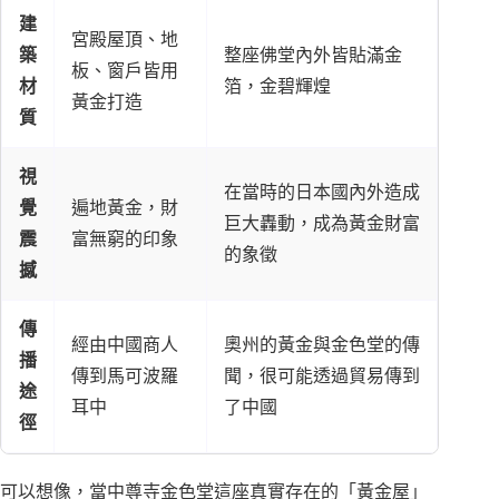
建
宮殿屋頂、地
築
整座佛堂內外皆貼滿金
板、窗戶皆用
材
箔，金碧輝煌
黃金打造
質
視
在當時的日本國內外造成
覺
遍地黃金，財
巨大轟動，成為黃金財富
震
富無窮的印象
的象徵
撼
傳
經由中國商人
奧州的黃金與金色堂的傳
播
傳到馬可波羅
聞，很可能透過貿易傳到
途
耳中
了中國
徑
可以想像，當中尊寺金色堂這座真實存在的「黃金屋」