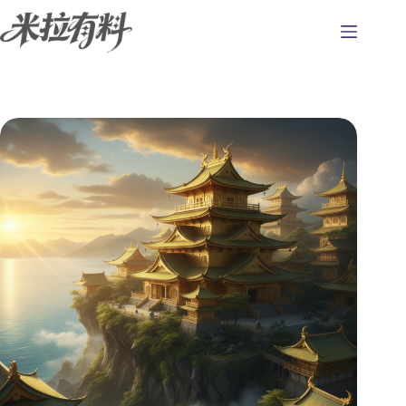
跳
至
主
要
內
容