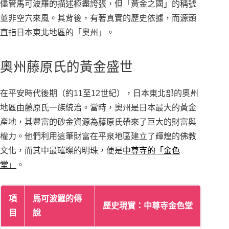
儘管馬可波羅的描述極盡誇張，但「黃金之國」的稱號
並非空穴來風。其背後，有著真實的歷史依據，而源頭
直指日本東北地區的「奧州」。
奧州藤原氏的黃金盛世
在平安時代後期（約11至12世紀），日本東北部的奧州
地區由藤原氏一族統治。當時，奧州是日本最大的黃金
產地，其豐富的砂金資源為藤原氏帶來了巨大的財富與
權力。他們利用這筆財富在平泉地區建立了輝煌的佛教
文化，而其中最璀璨的明珠，便是
中尊寺的「金色
堂」
。
項
馬可波羅的傳
歷史現實：中尊寺金色堂
目
說