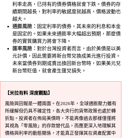
利率走高，已持有的債券價格就會下跌。債券的存
續期間越長，對利率的敏感度就越高，價格波動也
越大。
通膨風險：
固定利率的債券，其未來的利息和本金
是固定的。如果未來通膨率大幅超出預期，那麼債
券的實質購買力將會下降。
匯率風險：
對於台灣投資者而言，由於美債是以美
元計價，因此需要將新台幣兌換成美元進行投資。
未來當債券到期或賣出換回新台幣時，如果美元兌
新台幣貶值，就會產生匯兌損失。
【米拉有料 深度觀點】
風險與回報是一體兩面。在2026年，全球通膨壓力雖有
所緩解但仍具不確定性，各大央行的貨幣政策也處於轉
折點。投資者在佈局美債時，不能再像過去那樣僅僅將
其視為「零風險」的存款替代品，而應更深入地理解其
價格與利率的動態關係，才能真正發揮其在資產配置中