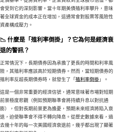
定價基準。從房貸利率、企業貸款到全球股市估值，都
會受到它的深刻影響。當十年期美債殖利率攀升，意味
著全球資金的成本正在增加，這通常會對股票等風險性
資產構成壓力。
📉 什麼是「殖利率倒掛」？它為何是經濟衰
退的警訊？
正常情況下，長期債券因為承擔了更長的時間和利率風
險，其殖利率應該高於短期債券。然而，當短期債券的
殖利率反超長期債券時，就發生了「
殖利率倒掛
」。
這是一個非常重要的經濟信號，通常意味著市場對短期
前景極度悲觀（例如預期聯準會將持續升息以對抗通
膨），但對長期前景更為擔憂，預期未來經濟將陷入衰
退，迫使聯準會不得不轉向降息。從歷史數據來看，過
去幾十年的每一次美國經濟衰退前，幾乎都出現了顯著