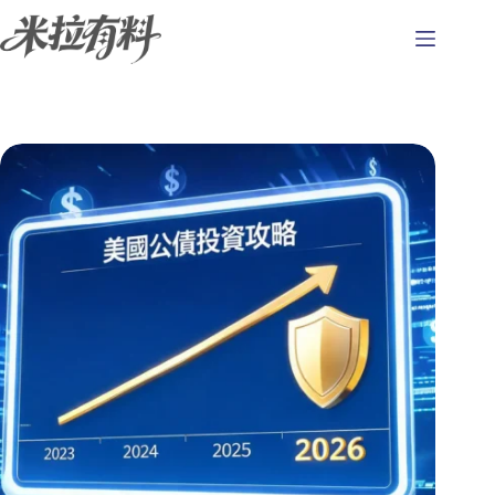
跳
至
主
要
內
容