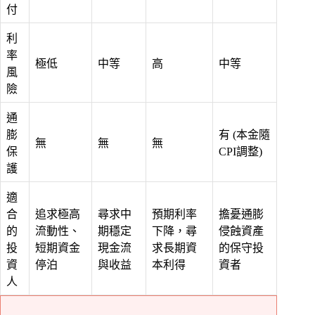
付
利
率
極低
中等
高
中等
風
險
通
膨
有 (本金隨
無
無
無
保
CPI調整)
護
適
合
追求極高
尋求中
預期利率
擔憂通膨
的
流動性、
期穩定
下降，尋
侵蝕資產
投
短期資金
現金流
求長期資
的保守投
資
停泊
與收益
本利得
資者
人