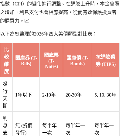
指數（CPI）的變化進行調整。在通膨上升時，本金會隨
之增加，利息支付也會相應提高，從而有效保護投資者
的購買力。📈
以下為您整理的2026年四大美債類型對比表：
比
國庫票
較
抗通膨債
國庫券 (T-
國庫債 (T-
(T-
Bills)
Bonds)
維
券 (TIPS)
Notes)
度
發
行
1年以下
2-10年
20-30年
5, 10, 30年
天
期
利
息
無 (折價
每半年
每半年一
每半年一
支
發行)
一次
次
次