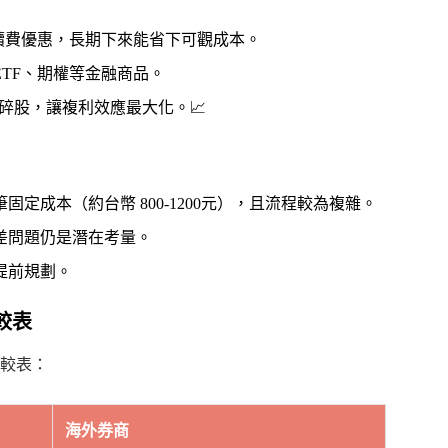
續費優惠，長期下來能省下可觀成本。
TF、期權等金融商品。
碎股，讓複利效應最大化。📈
定成本（約台幣 800-1200元），且流程較為複雜。
差問題仍是潛在考量。
提前規劃。
較表
較表：
海外券商