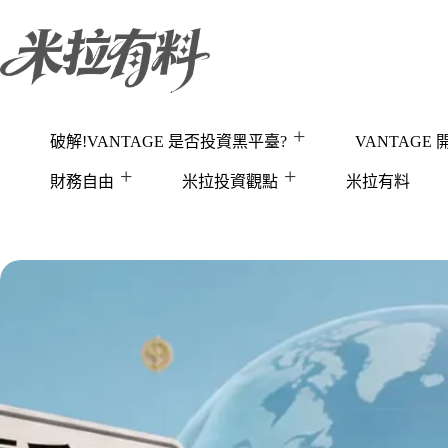
跳
至
主
要
內
容
破解!VANTAGE 是否投資黑平臺?
VANTAGE
財務自由
米拉投資觀點
米拉有料