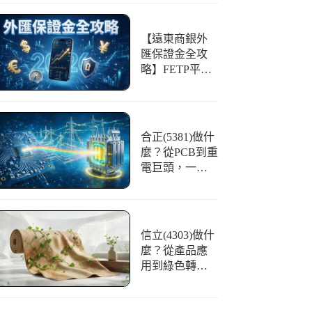
【遠東商銀外
匯保證金全攻
略】FETP平台
好用嗎？開戶
條件、交易與
風險一篇看懂
合正(5381)做什
麼？從PCB到重
電巨頭，一文
看懂「光譜」
的華麗轉身
信立(4303)做什
麼？從產品應
用到綠色轉
型，合成皮領
航者全解析