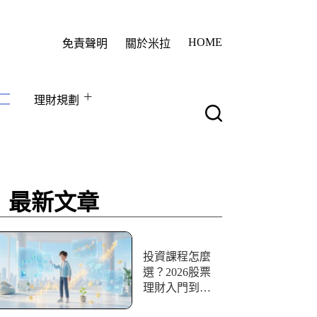
HOME
免責聲明
關於米拉
理財規劃
最新文章
投資課程怎麼
選？2026股票
理財入門到實
戰10+資源評比