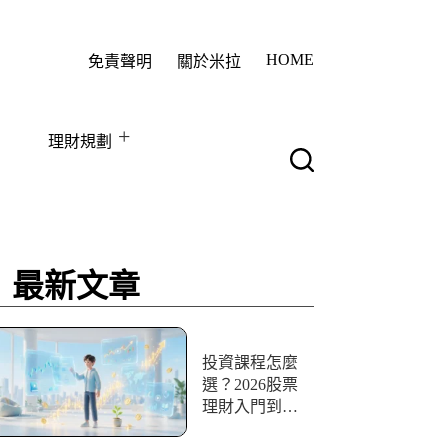
HOME
免責聲明
關於米拉
理財規劃
最新文章
投資課程怎麼
選？2026股票
理財入門到實
戰10+資源評比