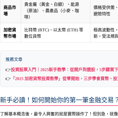
貴金屬（黃金、白銀）、能源
商品市
價格受供需
（原油）、農產品（小麥、咖
場
避險特性
啡）
加密貨
比特幣 (BTC)、以太幣 (ETH) 等
極高波動性，
幣市場
數位貨幣
新，受法規
推薦文章
投資股票入門｜2025新手教學：從開戶到選股，5步驟買
「2025 加密貨幣投資教學」從零開始，三步學會買幣、
新手必讀！如何開始你的第一筆金融交易
了解基本概念後，最令人興奮的就是實際操作了！但別急，就像