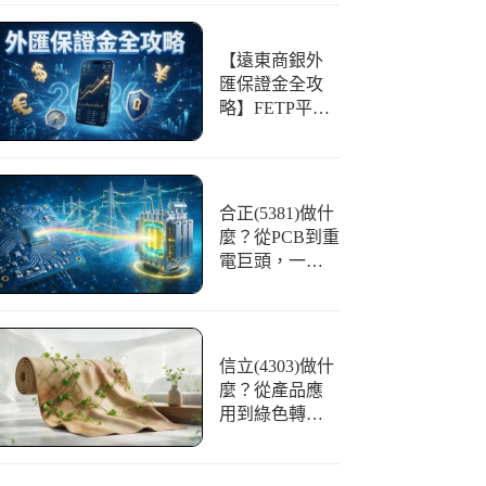
【遠東商銀外
匯保證金全攻
略】FETP平台
好用嗎？開戶
條件、交易與
風險一篇看懂
合正(5381)做什
麼？從PCB到重
電巨頭，一文
看懂「光譜」
的華麗轉身
信立(4303)做什
麼？從產品應
用到綠色轉
型，合成皮領
航者全解析