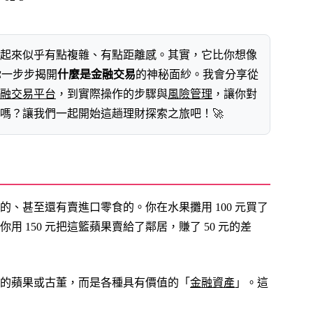
起來似乎有點複雜、有點距離感。其實，它比你想像
你一步步揭開
什麼是金融交易
的神秘面紗。我會分享從
融交易平台
，到實際操作的步驟與
風險管理
，讓你對
嗎？讓我們一起開始這趟理財探索之旅吧！🚀
、甚至還有賣進口零食的。你在水果攤用 100 元買了
150 元把這籃蘋果賣給了鄰居，賺了 50 元的差
的蘋果或古董，而是各種具有價值的「
金融資產
」。這