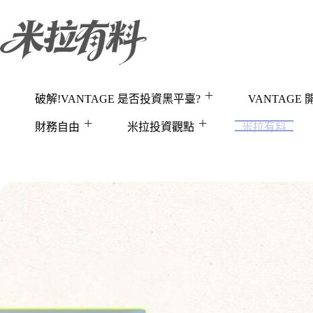
跳
至
主
要
內
容
破解!VANTAGE 是否投資黑平臺?
VANTAGE
財務自由
米拉投資觀點
米拉有料