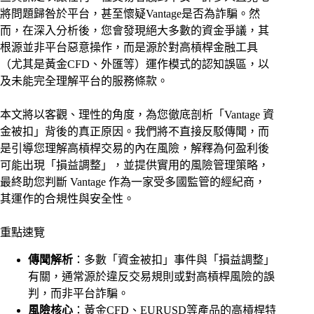
將問題歸咎於平台，甚至懷疑Vantage是否為詐騙。然
而，在深入分析後，您會發現絕大多數的資金爭議，其
根源並非平台惡意操作，而是源於對高槓桿金融工具
（尤其是黃金CFD、外匯等）運作模式的認知誤區，以
及未能完全理解平台的服務條款。
本文將以客觀、理性的角度，為您徹底剖析「Vantage 資
金被扣」背後的真正原因。我們將不直接反駁傳聞，而
是引導您理解高槓桿交易的內在風險，解釋為何盈利後
可能出現「損益調整」，並提供實用的風險管理策略，
最終助您判斷 Vantage 作為一家受多國監管的經紀商，
其運作的合規性與安全性。
重點速覽
傳聞解析
：多數「資金被扣」事件與「損益調整」
有關，通常源於違反交易規則或對高槓桿風險的誤
判，而非平台詐騙。
風險核心
：黃金CFD、EURUSD等產品的高槓桿特