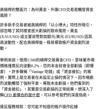
高槓桿的雙面刃：為何黃金、外匯CFD交易易觸發資金
風險？
許多新手交易者被高槓桿的「以小博大」特性所吸引，
卻忽略了其同樣會放大虧損的致命風險。黃金
(XAUUSD) 或主要貨幣對如歐元/美元 (EURUSD) 因其
高波動性，配合高槓桿後，極易導致帳戶資金劇烈波
動。
舉例來說，使用1:500的槓桿交易黃金CFD，意味著市場
價格僅需反向波動0.2%，您的本金就會全部虧損（即爆
倉）。許多聲稱「Vantage 吃錢」或「資金被扣」的案
例，實際上是交易者在未設定止損的情況下，因市場劇
烈波動觸發了強制平倉，導致本金虧損。他們看到的
「資金被扣」，其實是交易虧損的正常結果。想深入了
解
CFD 差價合約是什麼
，可以參考我們的深度指南。
違反服務條款：您可能不知道的帳戶操作紅線