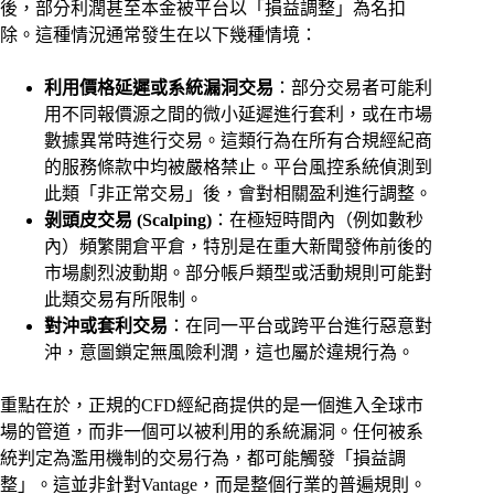
後，部分利潤甚至本金被平台以「損益調整」為名扣
除。這種情況通常發生在以下幾種情境：
利用價格延遲或系統漏洞交易
：部分交易者可能利
用不同報價源之間的微小延遲進行套利，或在市場
數據異常時進行交易。這類行為在所有合規經紀商
的服務條款中均被嚴格禁止。平台風控系統偵測到
此類「非正常交易」後，會對相關盈利進行調整。
剝頭皮交易 (Scalping)
：在極短時間內（例如數秒
內）頻繁開倉平倉，特別是在重大新聞發佈前後的
市場劇烈波動期。部分帳戶類型或活動規則可能對
此類交易有所限制。
對沖或套利交易
：在同一平台或跨平台進行惡意對
沖，意圖鎖定無風險利潤，這也屬於違規行為。
重點在於，正規的CFD經紀商提供的是一個進入全球市
場的管道，而非一個可以被利用的系統漏洞。任何被系
統判定為濫用機制的交易行為，都可能觸發「損益調
整」。這並非針對Vantage，而是整個行業的普遍規則。