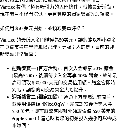
Vantage 提供了極具吸引力的入門條件。根據最新活動，
現在開戶不僅門檻低，更有豐厚的獨家獎賞等您領取。
如何用 $50 美元開始，並領取雙重好禮？
Vantage 的最低入金門檻僅為50美元，讓您能以極小資金
在真實市場中學習風險管理。更吸引人的是，目前的迎
新獎勵非常豐厚：
迎新獎賞一 (官方活動)
：首次入金即享
50% 贈金
(最高$500)，後續每次入金再享
10% 贈金
，總計最
高可領取 $30,000 美元的交易信用額。贈金會即時
到帳，讓您的可交易資金大幅提升。
迎新獎賞二 (獨家加碼)
：通過下方專屬連結開戶，
並使用優惠碼
4NixdQqW
，完成認證後僅需入金
$50 美元，即可聯繫客服額外領取價值
$50 美元的
Apple Card
！這意味著您的初始投入幾乎可以零成
本賺回。