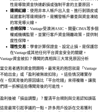
性是導致資金快速虧損或強制平倉的主要原因。
違規紅線
：使用非本人帳戶出入金、進行剝頭皮或
延遲套利等違規操作，是觸發帳戶審查與資金凍結
的常見導火線。
合規保障
：Vantage受澳洲ASIC、開曼CIMA等多個
權威機構監管，並實行客戶資金隔離政策，提供制
度性保障。
理性交易
：學會計算保證金、設定止損，是保護您
在Vantage或其他任何平台資金安全的關鍵。
Vantage資金被扣？傳聞的真相與三大常見原因分析
當交易者遇到資金問題時，最常見的抱怨就是「Vantage
不給出金」或「盈利被無故扣除」。這些情況確實存
在，但其背後的原因遠比「平台吃錢」來得複雜。讓我
們逐一拆解這些傳聞背後的可能性。
盈利後被「損益調整」？釐清平台規則與交易認知誤區
這是最常引起爭議的一點。許多用戶投訴在交易獲利