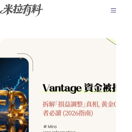
跳
至
主
要
內
容