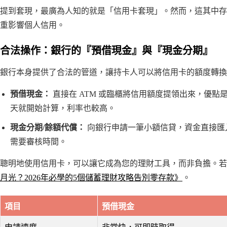
提到套現，最廣為人知的就是「信用卡套現」。然而，這其中存
重影響個人信用。
合法操作：銀行的『預借現金』與『現金分期』
銀行本身提供了合法的管道，讓持卡人可以將信用卡的額度轉換
預借現金：
直接在 ATM 或臨櫃將信用額度提領出來，優
天就開始計算，利率也較高。
現金分期/餘額代償：
向銀行申請一筆小額信貸，資金直接匯
需要審核時間。
聰明地使用信用卡，可以讓它成為您的理財工具，而非負擔。若
月光？2026年必學的5個儲蓄理財攻略告別零存款》
。
項目
預借現金