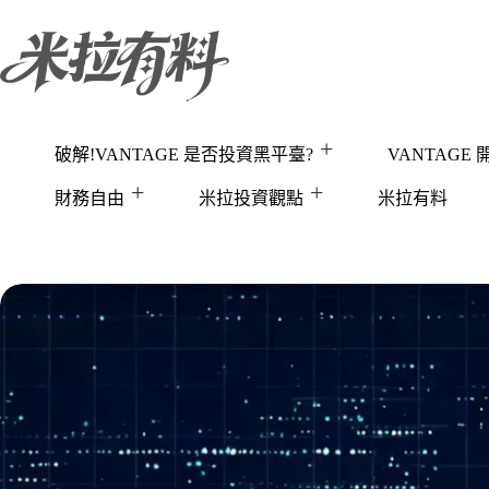
跳
至
主
要
內
容
破解!VANTAGE 是否投資黑平臺?
VANTAGE
財務自由
米拉投資觀點
米拉有料