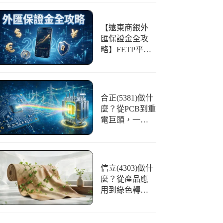
【遠東商銀外
匯保證金全攻
略】FETP平台
好用嗎？開戶
條件、交易與
風險一篇看懂
合正(5381)做什
麼？從PCB到重
電巨頭，一文
看懂「光譜」
的華麗轉身
信立(4303)做什
麼？從產品應
用到綠色轉
型，合成皮領
航者全解析