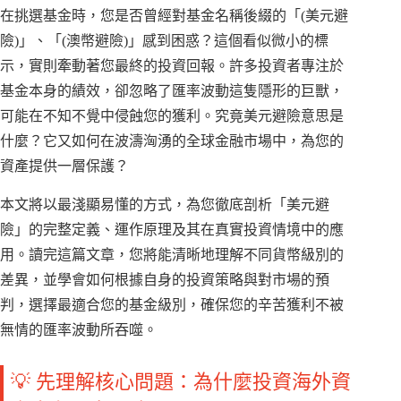
在挑選基金時，您是否曾經對基金名稱後綴的「(美元避
險)」、「(澳幣避險)」感到困惑？這個看似微小的標
示，實則牽動著您最終的投資回報。許多投資者專注於
基金本身的績效，卻忽略了匯率波動這隻隱形的巨獸，
可能在不知不覺中侵蝕您的獲利。究竟美元避險意思是
什麼？它又如何在波濤洶湧的全球金融市場中，為您的
資產提供一層保護？
本文將以最淺顯易懂的方式，為您徹底剖析「美元避
險」的完整定義、運作原理及其在真實投資情境中的應
用。讀完這篇文章，您將能清晰地理解不同貨幣級別的
差異，並學會如何根據自身的投資策略與對市場的預
判，選擇最適合您的基金級別，確保您的辛苦獲利不被
無情的匯率波動所吞噬。
💡 先理解核心問題：為什麼投資海外資