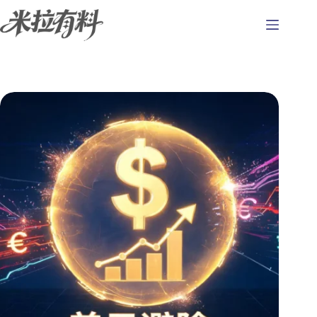
跳
至
主
要
內
容