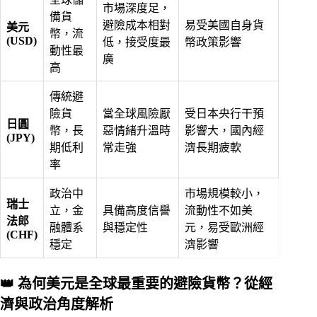
市場深度足，
備貨
避險成本相對
易受美國自身貨
美元
幣，流
(USD)
低，接受度最
幣政策影響
動性最
廣
高
傳統避
險貨
當全球風險厭
受日本央行干預
日圓
幣，長
惡情緒升溫時
影響大，國內經
(JPY)
期低利
常走強
濟長期疲軟
率
政治中
市場規模較小，
瑞士
立，金
具備高度信譽
流動性不如美
法郎
融體系
與穩定性
元，易受歐洲經
(CHF)
穩定
濟影響
👑 為何美元是全球最重要的避險貨幣？從經
濟與政治角度解析