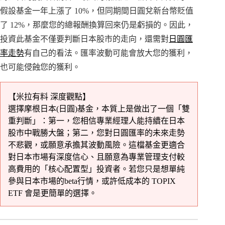
假設基金一年上漲了 10%，但同期間日圓兌新台幣貶值
了 12%，那麼您的總報酬換算回來仍是虧損的。因此，
投資此基金不僅要判斷日本股市的走向，還需對
日圓匯
率走勢
有自己的看法。匯率波動可能會放大您的獲利，
也可能侵蝕您的獲利。
【米拉有料 深度觀點】
選擇摩根日本(日圓)基金，本質上是做出了一個「雙
重判斷」：第一，您相信專業經理人能持續在日本
股市中戰勝大盤；第二，您對日圓匯率的未來走勢
不悲觀，或願意承擔其波動風險。這檔基金更適合
對日本市場有深度信心、且願意為專業管理支付較
高費用的「核心配置型」投資者。若您只是想單純
參與日本市場的beta行情，或許低成本的 TOPIX
ETF 會是更簡單的選擇。