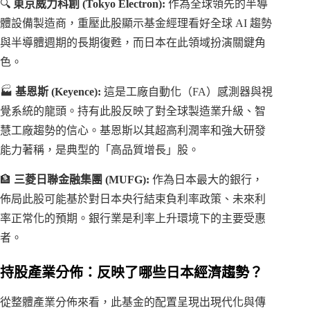
🔍
東京威力科創 (Tokyo Electron):
作為全球領先的半導
體設備製造商，重壓此股顯示基金經理看好全球 AI 趨勢
與半導體週期的長期復甦，而日本在此領域扮演關鍵角
色。
🏭
基恩斯 (Keyence):
這是工廠自動化（FA）感測器與視
覺系統的龍頭。持有此股反映了對全球製造業升級、智
慧工廠趨勢的信心。基恩斯以其超高利潤率和強大研發
能力著稱，是典型的「高品質增長」股。
🏦
三菱日聯金融集團 (MUFG):
作為日本最大的銀行，
佈局此股可能基於對日本央行結束負利率政策、未來利
率正常化的預期。銀行業是利率上升環境下的主要受惠
者。
持股產業分佈：反映了哪些日本經濟趨勢？
從整體產業分佈來看，此基金的配置呈現出現代化與傳