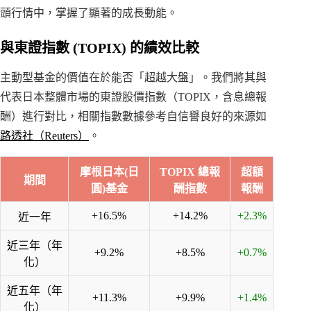
頭行情中，掌握了顯著的成長動能。
與東證指數 (TOPIX) 的績效比較
主動型基金的價值在於能否「超越大盤」。我們將其與
代表日本整體市場的東證股價指數（TOPIX，含息總報
酬）進行對比，相關指數數據參考自信譽良好的來源如
路透社（Reuters）
。
摩根日本(日
TOPIX 總報
超額
期間
圓)基金
酬指數
報酬
+16.5%
+14.2%
+2.3%
近一年
近三年（年
+9.2%
+8.5%
+0.7%
化）
近五年（年
+11.3%
+9.9%
+1.4%
化）