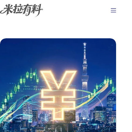
跳
至
主
要
內
容