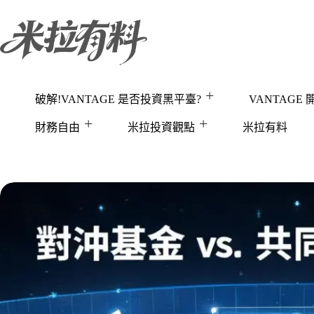
跳
至
主
要
內
容
破解!VANTAGE 是否投資黑平臺?
VANTAGE
財務自由
米拉投資觀點
米拉有料