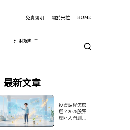
HOME
免責聲明
關於米拉
理財規劃
最新文章
投資課程怎麼
選？2026股票
理財入門到實
戰10+資源評比