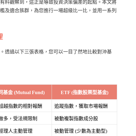
有料觀察到，這正是導致投資決策偏差的起點。本文將
檻及適合族群，為您進行一場超級比一比，並用一系列
理
。透過以下三張表格，您可以一目了然地比較對沖基
基金 (Mutual Fund)
ETF (指數股票型基金)
超越指數的相對報酬
追蹤指數，獲取市場報酬
做多，受法規限制
被動複製指數成分股
經理人主動管理
被動管理 (少數為主動型)