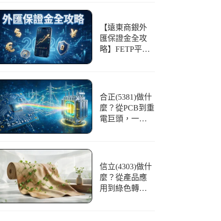
【遠東商銀外
匯保證金全攻
略】FETP平台
好用嗎？開戶
條件、交易與
風險一篇看懂
合正(5381)做什
麼？從PCB到重
電巨頭，一文
看懂「光譜」
的華麗轉身
信立(4303)做什
麼？從產品應
用到綠色轉
型，合成皮領
航者全解析