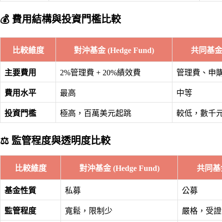
💰 費用結構與投資門檻比較
比較維度
對沖基金 (Hedge Fund)
共同基金 (
主要費用
2%管理費 + 20%績效費
管理費、申購
費用水平
最高
中等
投資門檻
極高，百萬美元起跳
較低，數千
⚖️ 監管程度與透明度比較
比較維度
對沖基金 (Hedge Fund)
共同基金 
基金性質
私募
公募
監管程度
寬鬆，限制少
嚴格，受證