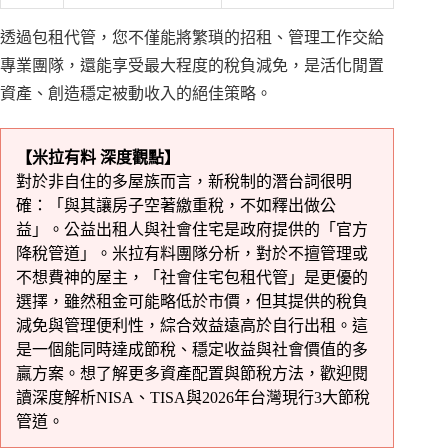
透過包租代管，您不僅能將繁瑣的招租、管理工作交給
專業團隊，還能享受最大程度的稅負減免，是活化閒置
資產、創造穩定被動收入的絕佳策略。
【米拉有料 深度觀點】
對於非自住的多屋族而言，新稅制的潛台詞很明
確：「與其讓房子空著繳重稅，不如釋出做公
益」。公益出租人與社會住宅是政府提供的「官方
降稅管道」。米拉有料團隊分析，對於不擅管理或
不想費神的屋主，「社會住宅包租代管」是更優的
選擇，雖然租金可能略低於市價，但其提供的稅負
減免與管理便利性，綜合效益遠高於自行出租。這
是一個能同時達成節稅、穩定收益與社會價值的多
贏方案。想了解更多資產配置與節稅方法，歡迎閱
讀
深度解析NISA、TISA與2026年台灣現行3大節稅
管道
。