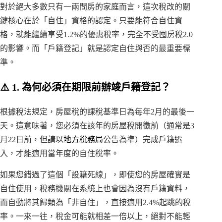
對於絕大多數只有一兩間房的家庭而言，這次稅改的關
鍵核心在於「自住」資格的認定。只要能符合自住資
格，就能繼續享受1.2%的優惠稅率，完全不受囤房稅2.0
的影響。而「戶籍登記」就是認定自住與否的最重要標
準。
⚠️ 1. 為何必須在期限前辦竣戶籍登記？
根據稅法規定，房屋稅的課稅基準日為每年2月的最後一
天。這意味著，您必須在該年的房屋稅開徵前（通常是3
月22日前，但請以
地方稅務局
公告為準）完成戶籍遷
入，才能適用當年度的自住稅率。
如果您錯過了這個「設籍死線」，即使您的房屋確實是
自住使用，稅務機關在系統上也會因為沒有戶籍資料，
而自動將其歸類為「非自住」，直接適用2.4%起跳的稅
率。一來一往，稅金可能就相差一倍以上，絕對不能輕