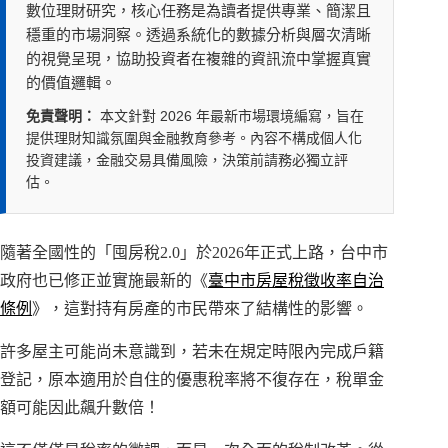
數位理財研究，核心任務是為讀者提供專業、簡潔且
穩重的市場洞察。透過系統化的數據分析與層次清晰
的視覺呈現，協助投資者在複雜的資訊流中掌握真實
的價值邏輯。
免責聲明：
本文針對 2026 年最新市場環境編寫，旨在
提供理財知識氛圍與金融教育參考。內容不構成個人化
投資建議，金融交易具備風險，決策前請務必獨立評
估。
隨著全國性的「囤房稅2.0」於2026年正式上路，台中市
政府也已修正並實施最新的《
臺中市房屋稅徵收率自治
條例
》，這對持有房產的市民帶來了結構性的影響。
許多屋主可能尚未意識到，若未在規定時限內完成戶籍
登記，原本適用於自住的優惠稅率將不復存在，稅單金
額可能因此飆升數倍！