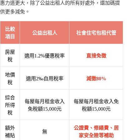
惠力道更大，除了公益出租人的所有好處外，還加碼提
供更多減免。
比較
公益出租人
社會住宅包租代管
項目
房屋
適用1.2%優惠稅率
直接免徵
稅
地價
適用2‰自用稅率
減徵80%
稅
綜合
每屋每月租金收入
每屋每月租金收入免
所得
免稅額15,000元
稅額15,000元
稅
額外
公證費、修繕費、居
無
補貼
家安全險等補助