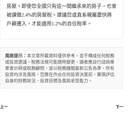
房屋。即使您全國只有這一間繼承來的房子，也會
被課徵2.4%的房屋稅。建議您或直系親屬盡快將
戶籍遷入，才能適用1.2%的自住稅率。
風險提示：
本文章所載資料僅供參考，並不構成任何稅務
或投資建議。稅務法規可能隨時變更，讀者應自行諮詢專
業會計師或稅務顧問，並以稅務機關最新公告為準。所有
投資均涉及風險，您應在作出任何投資決策前，審慎評估
自身的財務狀況、投資目標及風險承受能力。
上一
下一