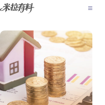
跳
至
主
要
內
容