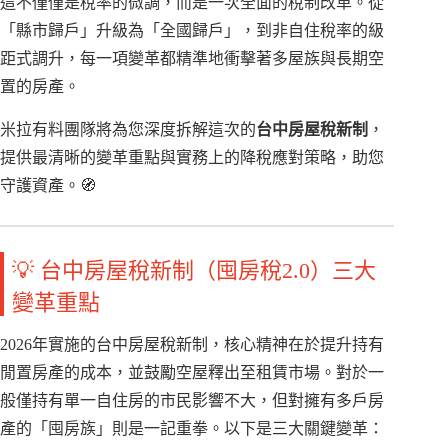
這不僅僅是稅率的微調，而是一次全面的稅制改革。從
「縣市歸戶」升級為「全國歸戶」，到非自住稅率的級
距式調升，每一項變革都精準地衝擊著多屋族與長期空
置的房產。
米拉有料團隊將為您深度拆解這次的
台中房屋稅新制
，
提供最清晰的變革重點與實務上的降稅應對策略，助您
守護資產。🧭
💡 台中房屋稅新制（囤房稅2.0）三大
變革重點
2026年實施的台中房屋稅新制，核心精神在於提升持有
閒置房產的成本，並鼓勵空屋釋出至租賃市場。對於一
般僅持有單一自住房的市民影響不大，但對擁有多戶房
產的「囤房族」則是一記重拳。以下是三大關鍵變革：