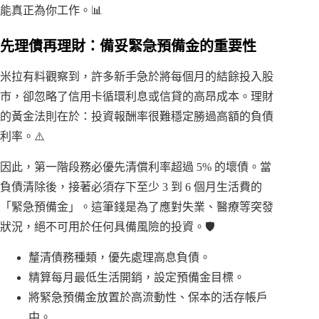
能真正為你工作。📊
先理債再理財：備妥緊急預備金的重要性
米拉有料觀察到，許多新手急於將每個月的結餘投入股
市，卻忽略了信用卡循環利息或信貸的高昂成本。理財
的黃金法則在於：投資報酬率很難穩定勝過高額的負債
利率。⚠️
因此，第一階段務必優先清償利率超過 5% 的壞債。當
負債清除後，接著必須存下至少 3 到 6 個月生活費的
「緊急預備金」。這筆錢是為了應對失業、醫療等突發
狀況，絕不可用於任何具備風險的投資。🛡️
釐清債務種類，優先處理高息負債。
精算每月最低生活開銷，設定預備金目標。
將緊急預備金放置於高流動性、保本的活存帳戶
中。