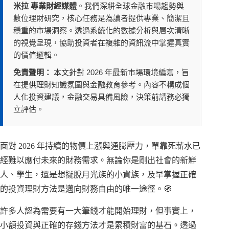
米拉 專業財經媒體
。我們深耕全球金融市場趨勢與
數位理財研究，核心任務是為讀者提供專業、簡潔且
穩重的市場洞察。透過系統化的數據分析與層次清晰
的視覺呈現，協助投資者在複雜的資訊流中掌握真實
的價值邏輯。
免責聲明：
本文針對 2026 年最新市場環境編寫，旨
在提供理財知識氛圍與金融教育參考。內容不構成個
人化投資建議，金融交易具備風險，決策前請務必獨
立評估。
面對 2026 年持續的物價上漲與通膨壓力，單靠死薪水已
經難以應付未來的財務需求。無論你是剛出社會的新鮮
人、學生，還是想擺脫月光族的小資族，及早掌握正確
的投資理財方法是邁向財務自由的唯一途徑。🧭
許多人認為需要有一大筆錢才能開始理財，但事實上，
小額投資與正確的存錢方法才是累積財富的基石。透過