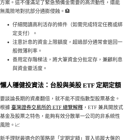
方案。這不僅滿足了緊急預備金需要的高流動性，還能
無風險地對抗部分通膨侵蝕。🏦
仔細閱讀高利活存的條件（如需完成特定任務或綁
定支付）。
注意計息的資金上限額度，超過部分通常會退回一
般微薄利率。
善用定存階梯法，將大筆資金分批定存，兼顧利息
與資金靈活度。
懶人穩健投資法：台股與美股 ETF 定期定額
要談論長期的資產翻倍，就不能不提指數型股票基金。
根據
臺灣證券交易所的 ETF 總覽解釋
，ETF 兼具開放式
基金及股票之特色，能夠有效分散單一公司的非系統性
風險。📈
新手理財最適合的策略是「定期定額」買入追蹤大盤的