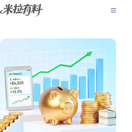
跳
至
主
要
內
容