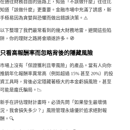
在通往財務自由的道路上，知道「不該做什麼」往往比
知道「該做什麼」更重要。金融市場中充滿了誘惑，新
手極易因為貪婪與恐懼而做出錯誤決策。⚠️
以下整理了我們最常看到的幾大財務地雷，避開這些陷
阱，你的理財之路將會順遂許多。🧭
只看高報酬率而忽略背後的隱藏風險
市場上沒有「保證獲利且零風險」的產品。當有人向你
推銷年化報酬率異常高（例如超過 15% 甚至 20%）的投
資工具時，背後必定隱藏著極大的本金虧損風險，甚至
可能是龐氏騙局。📉
新手在評估理財計畫時，必須先問「如果發生最壞情
況，我會損失多少？」風險管理永遠優於追求絕對報
酬。🔍