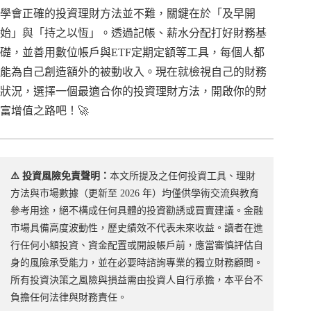
學會正確的投資理財方法並不難，關鍵在於「及早開
始」與「持之以恆」。透過記帳、薪水分配打好財務基
礎，並善用數位帳戶與ETF定期定額等工具，每個人都
能為自己創造額外的被動收入。現在就檢視自己的財務
狀況，選擇一個最適合你的投資理財方法，開啟你的財
富增值之路吧！🚀
⚠️ 投資風險免責聲明：
本文所提及之任何投資工具、理財
方法與市場數據（更新至 2026 年）均僅供學術交流與教育
參考用途，絕不構成任何具體的投資勸誘或買賣建議。金融
市場具備高度波動性，歷史績效不代表未來收益。讀者在進
行任何小額投資、資金配置或開設帳戶前，應當審慎評估自
身的風險承受能力，並在必要時諮詢專業的獨立財務顧問。
所有投資決策之風險與損益需由投資人自行承擔，本平台不
負擔任何法律與財務責任。