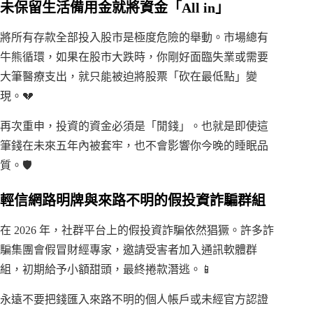
未保留生活備用金就將資金「All in」
將所有存款全部投入股市是極度危險的舉動。市場總有
牛熊循環，如果在股市大跌時，你剛好面臨失業或需要
大筆醫療支出，就只能被迫將股票「砍在最低點」變
現。💔
再次重申，投資的資金必須是「閒錢」。也就是即使這
筆錢在未來五年內被套牢，也不會影響你今晚的睡眠品
質。🛡️
輕信網路明牌與來路不明的假投資詐騙群組
在 2026 年，社群平台上的假投資詐騙依然猖獗。許多詐
騙集團會假冒財經專家，邀請受害者加入通訊軟體群
組，初期給予小額甜頭，最終捲款潛逃。📱
永遠不要把錢匯入來路不明的個人帳戶或未經官方認證