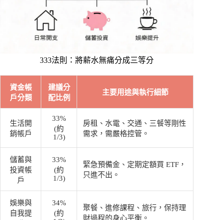
333法則：將薪水無痛分成三等分
資金帳
建議分
主要用途與執行細節
戶分類
配比例
33%
生活開
房租、水電、交通、三餐等剛性
(約
銷帳戶
需求，需嚴格控管。
1/3)
儲蓄與
33%
緊急預備金、定期定額買 ETF，
投資帳
(約
只進不出。
1/3)
戶
娛樂與
34%
聚餐、進修課程、旅行，保持理
自我提
(約
財過程的身心平衡。