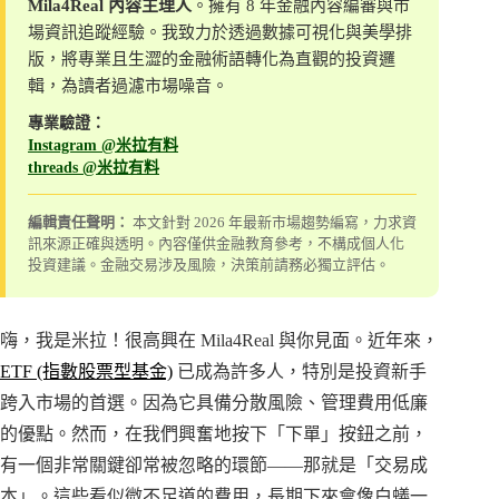
Mila4Real 內容主理人
。擁有 8 年金融內容編審與市
場資訊追蹤經驗。我致力於透過數據可視化與美學排
版，將專業且生澀的金融術語轉化為直觀的投資邏
輯，為讀者過濾市場噪音。
專業驗證：
Instagram @米拉有料
threads @米拉有料
編輯責任聲明：
本文針對 2026 年最新市場趨勢編寫，力求資
訊來源正確與透明。內容僅供金融教育參考，不構成個人化
投資建議。金融交易涉及風險，決策前請務必獨立評估。
嗨，我是米拉！很高興在 Mila4Real 與你見面。近年來，
ETF (指數股票型基金)
已成為許多人，特別是投資新手
跨入市場的首選。因為它具備分散風險、管理費用低廉
的優點。然而，在我們興奮地按下「下單」按鈕之前，
有一個非常關鍵卻常被忽略的環節——那就是「交易成
本」。這些看似微不足道的費用，長期下來會像白蟻一