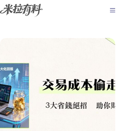
跳
至
主
要
內
容