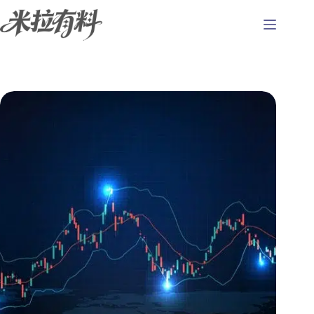
跳
至
主
要
內
容