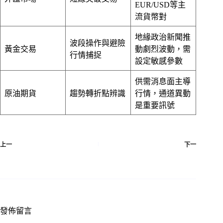
EUR/USD等主
流貨幣對
地緣政治新聞推
波段操作與避險
黃金交易
動劇烈波動，需
行情捕捉
設定敏感參數
供需消息面主導
原油期貨
趨勢轉折點辨識
行情，通道異動
是重要訊號
上一
下一
發佈留言