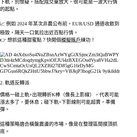
下軌，別懷疑，搭配成交量放大，很可能是一波大行情
的起點。
📈 例如 2024 年某次非農公布前，EUR/USD 通道收斂到
極致，隔天一口氣拉出近百點行情。
👉 想抓這種甜蜜點？快開個
模擬賬戶
練功！
2. 軌道反轉派
價格一碰上軌+出現轉折K棒（像長上影線），代表可能
漲太多了，要休息；碰下軌+下影線則可能超賣，準備
彈。
這種策略適合橫盤震盪的市場，像是在整理區間摸頂抓
底。