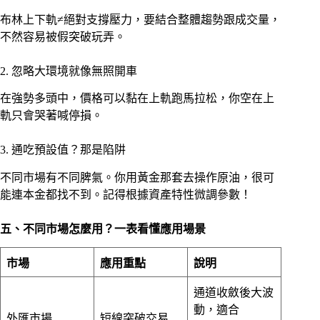
布林上下軌≠絕對支撐壓力，要結合整體趨勢跟成交量，
不然容易被假突破玩弄。
2. 忽略大環境就像無照開車
在強勢多頭中，價格可以黏在上軌跑馬拉松，你空在上
軌只會哭著喊停損。
3. 通吃預設值？那是陷阱
不同市場有不同脾氣。你用黃金那套去操作原油，很可
能連本金都找不到。記得根據資產特性微調參數！
五、不同市場怎麼用？一表看懂應用場景
市場
應用重點
說明
通道收斂後大波
動，適合
外匯市場
短線突破交易