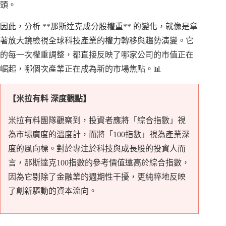
頭。
因此，分析 **那斯達克成分股權重** 的變化，就像是拿
著放大鏡檢視全球科技產業的權力轉移與趨勢演變。它
的每一次權重調整，都直接反映了哪家公司的市值正在
崛起，哪個次產業正在成為新的市場焦點。📊
【米拉有料 深度觀點】
米拉有料團隊觀察到，投資者應將「綜合指數」視
為市場廣度的溫度計，而將「100指數」視為產業深
度的風向標。對於專注於科技與成長股的投資人而
言，那斯達克100指數的參考價值遠高於綜合指數，
因為它剔除了金融業的週期性干擾，更純粹地反映
了創新驅動的資本流向。