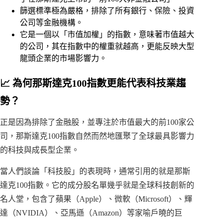
篩選標準極為嚴格，排除了所有銀行、保險、投資
公司等金融機構。
它是一個以「市值加權」的指數，意味著市值越大
的公司，其在指數中的權重就越高，更能反映大型
龍頭企業的市場影響力。
📈 為何那斯達克100指數更能代表科技業趨
勢？
正是因為排除了金融股，並專注於市值最大的前100家公
司，那斯達克100指數自然而然地匯聚了全球最具影響力
的科技與成長型企業。
當人們談論「科技股」的表現時，通常引用的就是那斯
達克100指數。它的成分股名單幾乎就是全球科技創新的
名人堂，包含了蘋果（Apple）、微軟（Microsoft）、輝
達（NVIDIA）、亞馬遜（Amazon）等家喻戶曉的巨