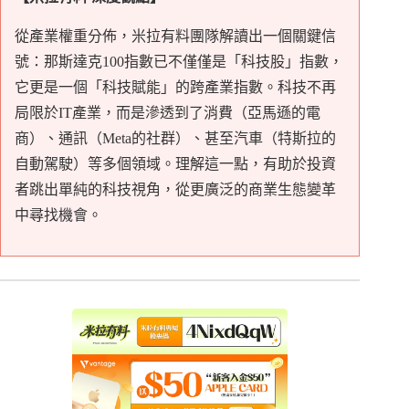
從產業權重分佈，米拉有料團隊解讀出一個關鍵信
號：那斯達克100指數已不僅僅是「科技股」指數，
它更是一個「科技賦能」的跨產業指數。科技不再
局限於IT產業，而是滲透到了消費（亞馬遜的電
商）、通訊（Meta的社群）、甚至汽車（特斯拉的
自動駕駛）等多個領域。理解這一點，有助於投資
者跳出單純的科技視角，從更廣泛的商業生態變革
中尋找機會。