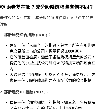
💡 兩者差在哪？成分股篩選標準有何不同？
最核心的區別在於「成分股的篩選範圍」與「產業的專
注度」。
1. 那斯達克綜合指數 (IXIC)：
這是一個「大而全」的指數，包含了所有在那斯達
克交易所上市的公司，數量超過 3,000 家。
它的覆蓋面極廣，涵蓋了各種規模與產業的公司，
從初創的小型生技公司到成熟的科技巨頭都包含在
內。
因為包含了金融股，所以它的產業分佈更多元，更
像是一個反映整體那斯達克市場活力的綜合指標。
2. 那斯達克100指數 (NDX)：
這是一個「精挑細選」的指數，如其名，它只選擇
了在那斯達克上市的「前100大非金融公司」。