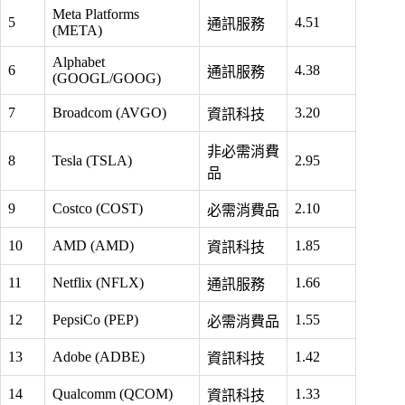
Meta Platforms
5
4.51
通訊服務
(META)
Alphabet
6
4.38
通訊服務
(GOOGL/GOOG)
7
Broadcom (AVGO)
3.20
資訊科技
非必需消費
8
Tesla (TSLA)
2.95
品
9
Costco (COST)
2.10
必需消費品
10
AMD (AMD)
1.85
資訊科技
11
Netflix (NFLX)
1.66
通訊服務
12
PepsiCo (PEP)
1.55
必需消費品
13
Adobe (ADBE)
1.42
資訊科技
14
Qualcomm (QCOM)
1.33
資訊科技