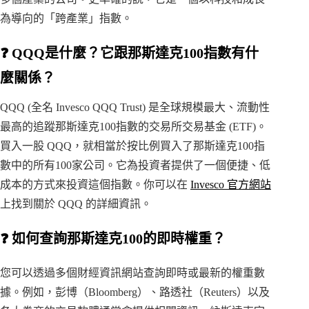
為導向的「跨產業」指數。
❓ QQQ是什麼？它跟那斯達克100指數有什
麼關係？
QQQ (全名 Invesco QQQ Trust) 是全球規模最大、流動性
最高的追蹤那斯達克100指數的交易所交易基金 (ETF)。
買入一股 QQQ，就相當於按比例買入了那斯達克100指
數中的所有100家公司。它為投資者提供了一個便捷、低
成本的方式來投資這個指數。你可以在
Invesco 官方網站
上找到關於 QQQ 的詳細資訊。
❓ 如何查詢那斯達克100的即時權重？
您可以透過多個財經資訊網站查詢即時或最新的權重數
據。例如，彭博（Bloomberg）、路透社（Reuters）以及