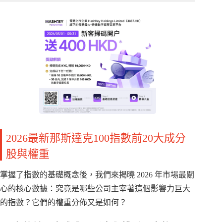
2026最新那斯達克100指數前20大成分
股與權重
掌握了指數的基礎概念後，我們來揭曉 2026 年市場最關
心的核心數據：究竟是哪些公司主宰著這個影響力巨大
的指數？它們的權重分佈又是如何？