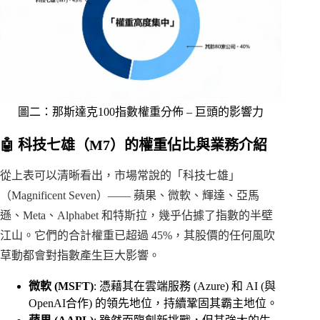
圖二：那斯達克100指數權重分佈 – 巨頭的影響力
🤖 科技七雄（M7）的權重佔比與業務介紹
從上表可以清晰看出，市場常說的「科技七雄」
（Magnificent Seven）—— 蘋果、微軟、輝達、亞馬
遜、Meta、Alphabet 和特斯拉，幾乎佔據了指數的半壁
江山。它們的合計權重已超過 45%，其股價的任何風吹
草動都會對指數產生巨大影響。
微軟 (MSFT)
: 憑藉其在雲端服務 (Azure) 和 AI (與
OpenAI合作) 的領先地位，持續鞏固其霸主地位。