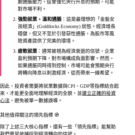
劇通脹壓力，這會強化央行升息的預期，可能
對市場不利。
強勁就業 + 溫和通脹
：這是最理想的「金髮女
孩經濟」(Goldilocks Economy) 狀態。經濟增長
穩健，但又不至於引發惡性通脹，為股市等風
險資產提供了完美的環境。
疲軟就業
：通常被視為經濟衰退的信號，企業
盈利預期下降，對市場構成負面影響。然而，
如果通脹同時得到控制，市場可能會預期央行
將轉向降息以刺激經濟，從而帶來一線希望。
因此，投資者需要將就業數據與CPI、GDP等指標結合起
來，才能更全面地理解經濟的全貌，並
建立正確的投資
心法
，避免被單一數據誤導。
其他值得關注的領先指標 🧭
除了上述三大核心指標，還有一些「領先指標」能幫助
我們更早地捕捉到經濟轉向的信號。