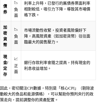
📉
利率上升時，已發行的舊債券票面利率
債
相對較低，吸引力下降，導致其市場價
負
券
格下跌。
面
加
📉
市場流動性收緊，投資者風險偏好下
密
降，高風險資產（如加密貨幣）往往面
負
貨
臨最大的拋售壓力。
面
幣
現
📈
金/
銀行存款利率會隨之提高，持有現金的
正
定
利息收益增加。
面
存
因此，密切關注CPI數據，特別是「核心CPI」（剔除波
動較大的食品和能源價格），可以幫助你預判央行的政
策走向，提前調整你的資產配置。