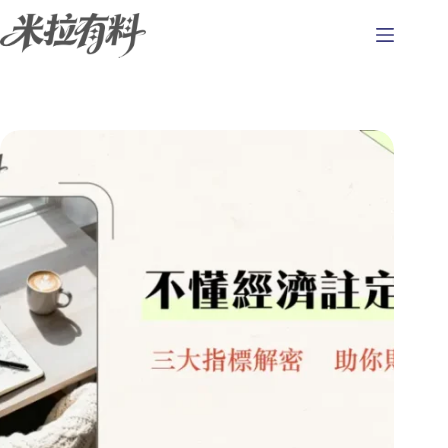
跳
至
主
要
內
容