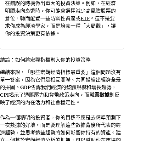
在錯誤的時機做出重大的投資決策。例如，在經濟
明顯走向衰退時，你可能會選擇減少高風險股票的
倉位，轉而配置一些防禦性資產或
ETF
。這不是要
求你成為經濟學家，而是培養一種「大局觀」，讓
你的投資決策更有依據。
結論：如何將宏觀指標融入你的投資策略
總結來說，「哪些宏觀經濟指標最重要」這個問題沒有
單一答案，因為它們是相互關聯、共同描繪出經濟全景
的拼圖。
GDP
告訴我們經濟的整體規模和增長趨勢，
CPI
揭示了通脹壓力和貨幣政策走向，而
就業數據
則反
映了經濟的內在活力和社會穩定性。
作為一個精明的投資者，你的目標不應是去精準預測下
一次數據的好壞，而是要理解這些數據背後所代表的經
濟趨勢，並思考這些趨勢將如何影響你持有的資產。建
立一個基於宏觀經濟分析的框架，可以幫助你在市場的