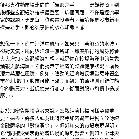
後那隻推動市場走向的「無形之手」——宏觀經濟。到
底哪些宏觀經濟指標最重要？這個問題，不僅是經濟學
家的課題，更是每一位嚴肅投資者，無論你是股市新手
還是老手，都必須掌握的核心知識。💰
想像一下，你在汪洋中航行，如果只盯著船頭的水波，
卻對天氣、風向與洋流一無所知，那麼航行的風險將會
大大增加。宏觀經濟指標，就是你在投資海洋中的氣象
預報與航海圖。它們揭示了經濟的整體健康狀況、增長
潛力與潛在風險。例如，強勁的經濟增長通常意味著企
業盈利增加，股市可能上漲；而飆升的通脹則可能侵蝕
你的購買力，並促使央行加息，從而對股市和債市造成
壓力。
對於加密貨幣投資者來說，宏觀經濟指標同樣至關重
要。過去，許多人認為比特幣等加密資產是獨立於傳統
金融體系的「數位黃金」，但近年來的市場表現證明，
它們同樣受到宏觀經濟環境的深刻影響。例如，全球央