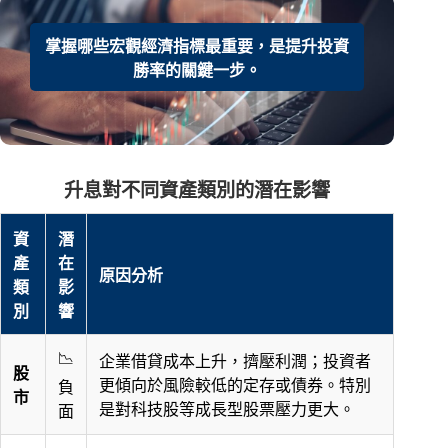
掌握哪些宏觀經濟指標最重要，是提升投資
勝率的關鍵一步。
升息對不同資產類別的潛在影響
資
潛
產
在
原因分析
類
影
別
響
📉
企業借貸成本上升，擠壓利潤；投資者
股
更傾向於風險較低的定存或債券。特別
負
市
是對科技股等成長型股票壓力更大。
面