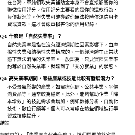
在台灣，單純領取失業補助金本身不會直接影響你的
聯徵信用評分。信用評分主要看的是你的還款行為、
負債狀況等。但失業可能導致你無法按時償還信用卡
費或貸款，這才會嚴重損害你的信用紀錄。
Q3: 什麼是「自然失業率」？
自然失業率是指在沒有經濟週期性因素影響下，由摩
擦性失業和結構性失業構成的、一個經濟體在正常狀
態下無法消除的失業率。一般認為，只要實際失業率
約等於自然失業率，就達到了「充分就業」的狀態。
Q4: 高失業率期間，哪些產業或技能比較有發展潛力？
不受景氣影響的產業，如醫療保健、公共事業、平價
消費品等，通常較為穩定。此外，能夠幫助企業「降
本增效」的技能需求會增加，例如數據分析、自動化
技術、數位行銷等。個人可以考慮在這些領域進行學
習或技能提升。
結論
總結來說，「失業率高代表什麼？」這個問題的答案是