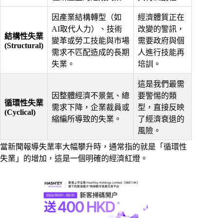
因產業結構轉型（如
經濟體質正在
AI取代人力）、技術
改變的警訊，
結構性失業
變革或勞工技能與市場
需要政府與個
(Structural)
需求不匹配造成的長期
人進行技能再
失業。
培訓。
這是我們最需
因整體經濟不景氣、總
要警惕的類
循環性失業
需求下降，企業裁員或
型，直接反映
(Cyclical)
縮編所導致的失業。
了
經濟衰退
的
風險。
當新聞報導失業率大幅攀升時，通常指的就是「循環性
失業」的增加，這是一個明確的經濟紅燈。