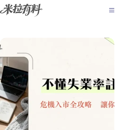
跳
至
主
要
內
容