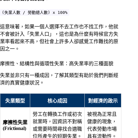
(失業人數 / 勞動總人數) x 100%
這意味著，如果一個人選擇不去工作也不找工作，他就
不會被計入「失業人口」，這也是為什麼有時候官方失
業率看起來不高，但社會上許多人卻感覺工作難找的原
因之一。
摩擦性、結構性與循環性失業：高失業率的三種面貌
失業並非只有一種成因，了解其類型有助於我們判斷經
濟的真實健康狀況。
失業類型
核心成因
對經濟的啟示
勞工在轉換工作或初次
被視為正常且
就業時，因資訊不對稱
健康的現象，
摩擦性失業
(Frictional)
或需要時間尋找合適職
代表勞動市場
位所產生的短期失業。
具有流動性。