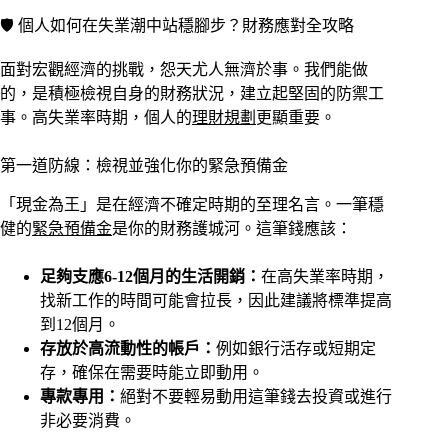
🛡️ 個人如何在失業潮中站穩腳步？財務應對全攻略
面對宏觀經濟的挑戰，怨天尤人無濟於事。我們能做
的，是積極檢視自身的財務狀況，建立起堅固的防禦工
事。高失業率時期，個人的
理財規劃
更顯重要。
第一道防線：檢視並強化你的緊急預備金
「現金為王」是在經濟不確定時期的至理名言。一筆穩
健的
緊急預備金
是你的財務護城河。這筆錢應該：
足夠支應6-12個月的生活開銷：
在高失業率時期，
找新工作的時間可能會拉長，因此建議將標準提高
到12個月。
存放於高流動性的帳戶：
例如銀行活存或短期定
存，確保在需要時能立即動用。
專款專用：
絕對不要輕易動用這筆錢去投資或進行
非必要消費。